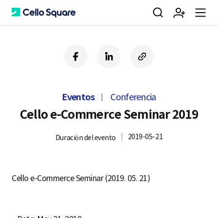
검
회
m
C
f
l
c
a
i
o
색
원
e
e
c
n
p
e
k
y
Eventos
Conferencia
b
e
U
가
n
l
o
d
R
Cello e-Commerce Seminar 2019
o
i
L
k
n
2019-05-21
Duración del evento
입
u
l
Cello e-Commerce Seminar (2019. 05. 21)
o