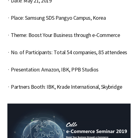
· Date: May 21, 2019
S
· Place: Samsung SDS Pangyo Campus, Korea
q
· Theme: Boost Your Business through e-Commerce
u
· No. of Participants: Total 54 companies, 85 attendees
· Presentation: Amazon, IBK, PPB Studios
a
· Partners Booth: IBK, Krade International, Skybridge
r
e