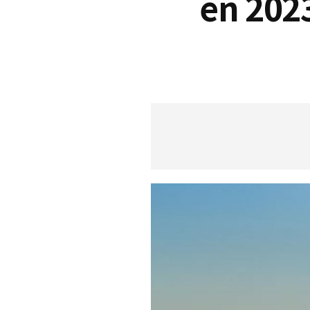
en 2023
S
q
u
a
r