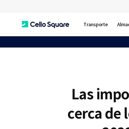
Transporte
Almac
C
e
l
Las impo
l
cerca de 
o