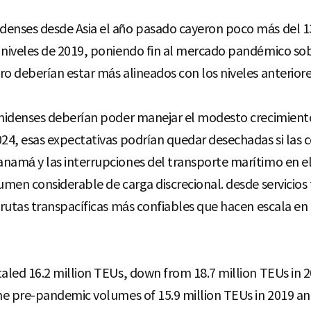
denses desde Asia el año pasado cayeron poco más del 1
 niveles de 2019, poniendo fin al mercado pandémico so
ro deberían estar más alineados con los niveles anterior
ounidenses deberían poder manejar el modesto crecimient
024, esas expectativas podrían quedar desechadas si las 
namá y las interrupciones del transporte marítimo en el
umen considerable de carga discrecional. desde servicios
 rutas transpacíficas más confiables que hacen escala en 
taled 16.2 million TEUs, down from 18.7 million TEUs in 2
the pre-pandemic volumes of 15.9 million TEUs in 2019 and