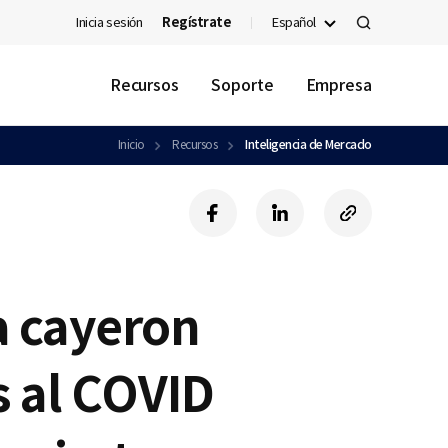
Inicia sesión
Regístrate
Español
검
색
Recursos
Soporte
Empresa
Inicio
Recursos
Inteligencia de Mercado
f
l
c
a
i
o
c
n
p
e
k
y
b
e
U
a cayeron
o
d
R
o
i
L
k
n
s al COVID