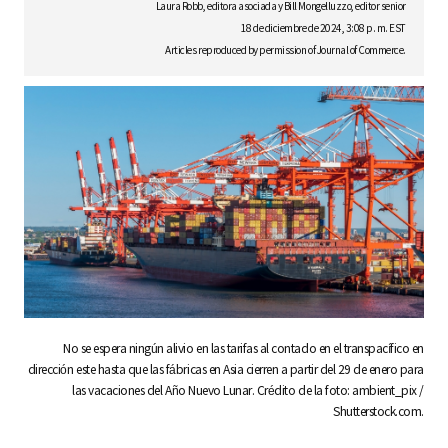
S
Laura Robb, editora asociada y Bill Mongelluzzo, editor senior
18 de diciembre de 2024, 3:08 p. m. EST
Articles reproduced by permission of Journal of Commerce.
q
u
a
r
No se espera ningún alivio en las tarifas al contado en el transpacífico en
dirección este hasta que las fábricas en Asia cierren a partir del 29 de enero para
las vacaciones del Año Nuevo Lunar. Crédito de la foto: ambient_pix /
e
Shutterstock.com.