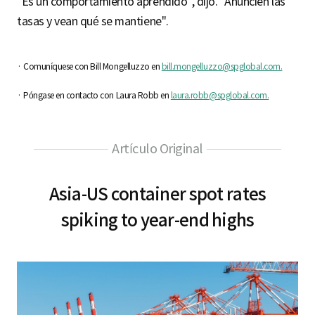
"Es un comportamiento aprendido", dijo. "Anuncien las
tasas y vean qué se mantiene".
· Comuníquese con Bill Mongelluzzo en
bill.mongelluzzo@spglobal.com.
· Póngase en contacto con Laura Robb en
laura.robb@spglobal.com.
Artículo Original
Asia-US container spot rates
spiking to year-end highs