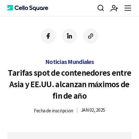
검
회
m
C
f
l
c
a
i
o
색
원
e
e
c
n
p
e
k
y
Noticias Mundiales
b
e
U
가
n
l
o
d
R
Tarifas spot de contenedores entre
o
i
L
Asia y EE.UU. alcanzan máximos de
k
n
입
u
l
fin de año
JAN 02, 2025
Fecha de inscripción
o