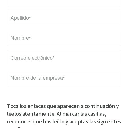
L
a
s
F
t
i
n
r
a
e
s
m
-
t
e
m
n
R
C
a
a
e
o
i
m
q
m
l
e
u
p
R
R
i
a
e
e
r
Toca los enlaces que aparecen a continuación y
n
q
q
e
léelos atentamente. Al marcar las casillas,
y
u
u
d
reconoces que has leído y aceptas las siguientes
n
i
i