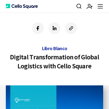
검
회
m
C
f
l
c
a
i
o
색
원
e
e
c
n
p
e
k
y
Libro Blanco
b
e
U
가
n
l
o
d
R
Digital Transformation of Global
o
i
L
Logistics with Cello Square
k
n
입
u
l
o