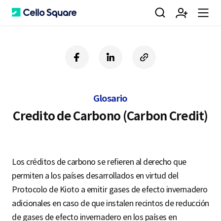
검
회
m
C
f
l
c
a
i
o
색
원
e
e
c
n
p
e
k
y
Glosario
b
e
U
가
n
l
o
d
R
Credito de Carbono (Carbon Credit)
o
i
L
k
n
입
u
l
Los créditos de carbono se refieren al derecho que
permiten a los países desarrollados en virtud del
o
Protocolo de Kioto a emitir gases de efecto invernadero
adicionales en caso de que instalen recintos de reducción
de gases de efecto invernadero en los países en