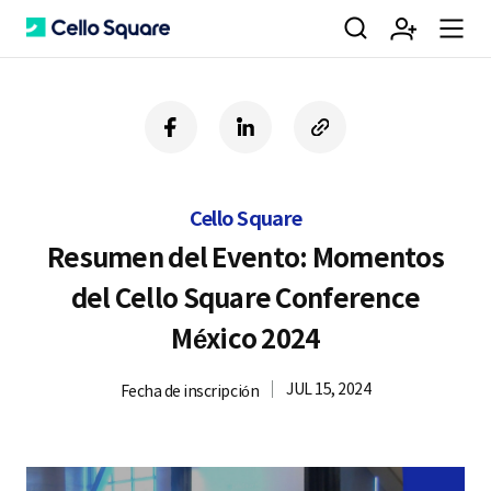
검
회
m
C
f
l
c
a
i
o
색
원
e
e
c
n
p
e
k
y
Cello Square
b
e
U
가
n
l
o
d
R
Resumen del Evento: Momentos
o
i
L
del Cello Square Conference
k
n
입
u
l
México 2024
JUL 15, 2024
Fecha de inscripción
o