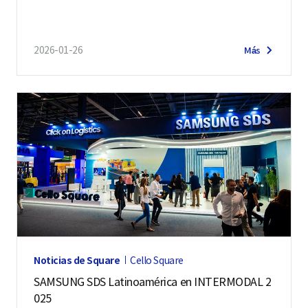
i
d
2026-01-26
Más
e
o
.
Noticias de Square
Cello Square
SAMSUNG SDS Latinoamérica en INTERMODAL 2
025