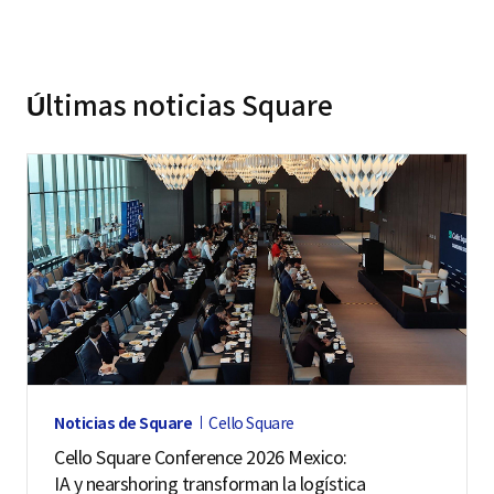
o
m
e
Últimas noticias Square
n
t
o
s
d
e
l
a
c
o
Noticias de Square
Cello Square
n
Cello Square Conference 2026 Mexico:
f
IA y nearshoring transforman la logística
e