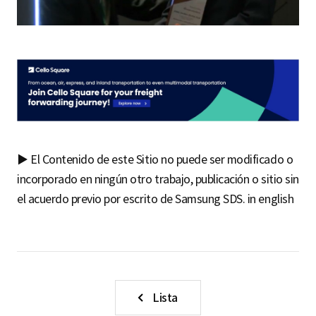
p
e
r
i
m
e
n
t
▶ El Contenido de este Sitio no puede ser modificado o
a
incorporado en ningún otro trabajo, publicación o sitio sin
v
el acuerdo previo por escrito de Samsung SDS. in english
a
r
i
o
s
Lista
m