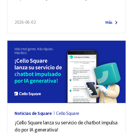
r
e
2026-06-02
Más
n
c
i
a
a
t
r
a
v
é
s
Noticias de Square
Cello Square
d
¡Cello Square lanza su servicio de chatbot impulsa
e
do por IA generativa!
v