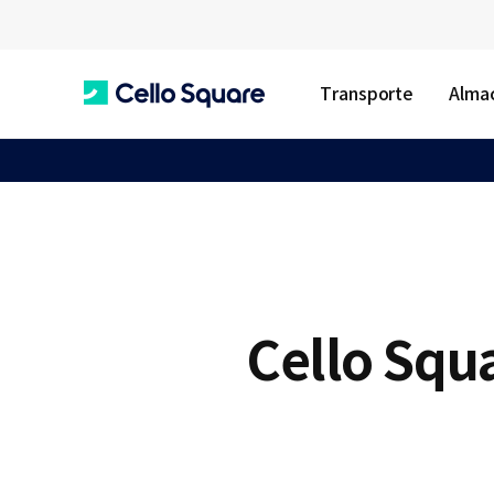
Transporte
Almac
C
e
l
Cello Squ
l
o