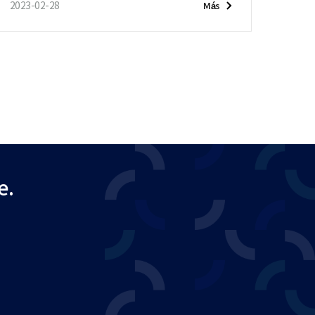
2023-02-28
Más
e.