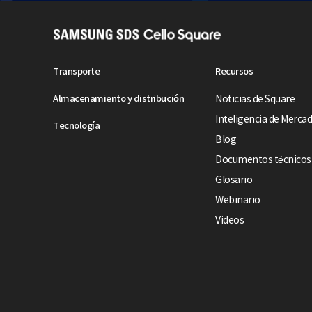
S
A
M
Transporte
Recursos
S
Almacenamiento y distribución
Noticias de Square
U
N
Inteligencia de Merca
Tecnología
G
Blog
S
Documentos técnicos
D
Glosario
S
Webinario
C
e
Videos
l
l
o
S
q