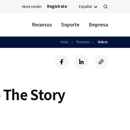
Inicia sesión
Regístrate
Español
검
색
Recursos
Soporte
Empresa
Inicio
Recursos
Videos
f
l
c
a
i
o
c
n
p
e
k
y
b
e
U
 The Story
o
d
R
o
i
L
k
n