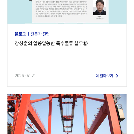
블로그
전문가 컬럼
장창훈의 알쏭달쏭한 특수물류 실무⑫
2026-07-21
더 알아보기