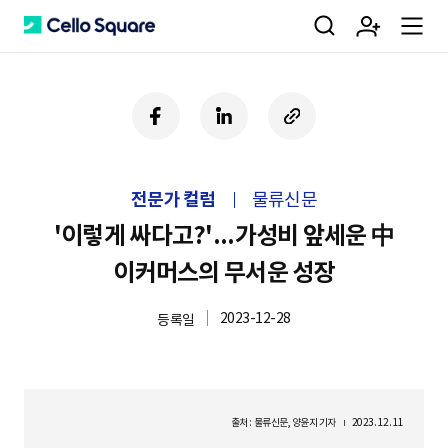
검
회
m
C
페
링
U
이
크
R
색
원
e
e
스
드
L
북
인
복
전문가 컬럼
물류신문
사
가
n
l
하
'이렇게 싸다고?'...가성비 앞세운 中
기
이커머스의 무서운 성장
입
u
l
2023-12-28
등록일
o
출처 : 물류신문, 양윤지 기자
2023. 12. 11