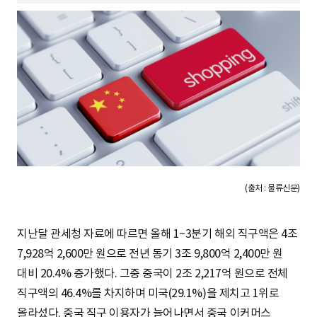
S
q
u
a
(출처 : 물류신문)
r
지난달 관세청 자료에 따르면 올해 1~3분기 해외 직구액은 4조
7,928억 2,600만 원으로 전년 동기 3조 9,800억 2,400만 원
대비 20.4% 증가했다. 그중 중국이 2조 2,217억 원으로 전체
e
직구액의 46.4%를 차지하며 미국(29.1%)을 제치고 1위로
올라섰다. 중국 직구 이용자가 늘어나면서 중국 이커머스