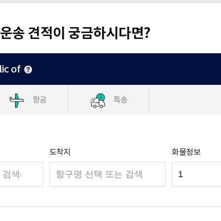
 운송 견적이 궁금하시다면?
ic of
항공
특송
도착지
화물정보
검
색
영
역