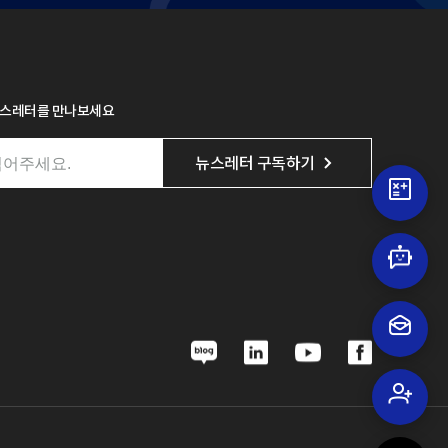
뉴스레터를 만나보세요
뉴스레터 구독하기
N
L
Y
F
a
i
o
a
v
n
u
c
e
k
t
e
r
e
u
b