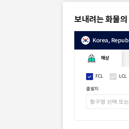
보내려는 화물의
S
Korea, Republ
q
해상
u
FCL
LCL
a
출발지
검
색
r
영
역