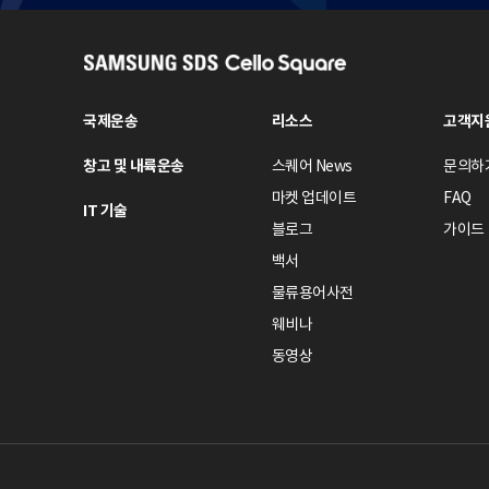
S
A
M
국제운송
리소스
고객지
S
창고 및 내륙운송
스퀘어 News
문의하
U
N
마켓 업데이트
FAQ
IT 기술
G
블로그
가이드
S
백서
D
물류용어사전
S
웨비나
C
e
동영상
l
l
o
S
q