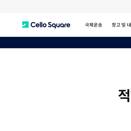
국제운송
창고 및 
C
e
l
적
l
o