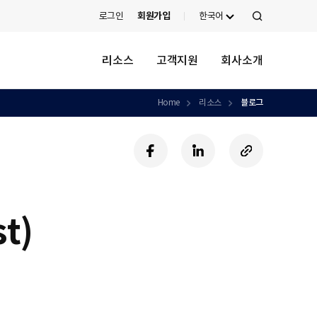
로그인
회원가입
한국어
검
색
리소스
고객지원
회사소개
Home
리소스
블로그
페
링
U
이
크
R
스
드
L
북
인
복
사
t)
하
기