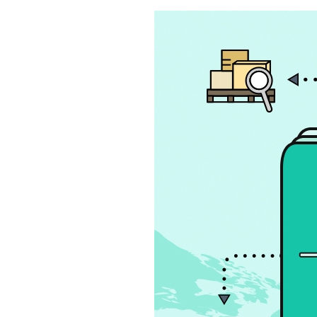
S
q
u
a
r