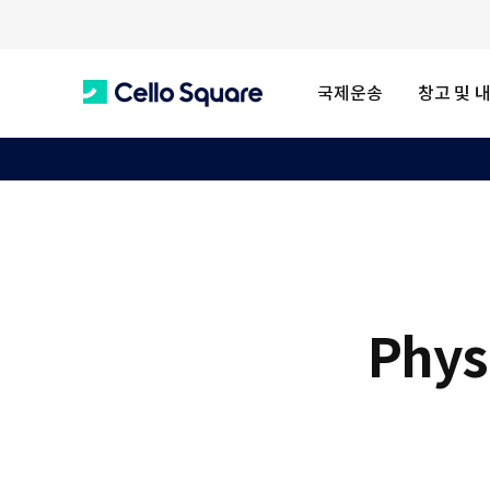
국제운송
창고 및 
C
e
l
Phys
l
o