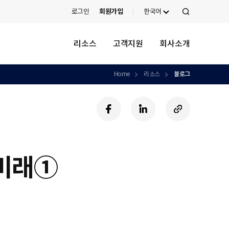
로그인
회원가입
한국어
검
색
리소스
고객지원
회사소개
Home
리소스
블로그
페
링
U
이
크
R
스
드
L
북
인
복
사
의 미래①
하
기