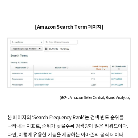
[Amazon Search Term 페이지]
(출처 : Amazon Seller Central, Brand Analytics)
D
S
S
#
c
e
e
e
1
본 페이지의 ‘Search Frequency Rank’는 검색 빈도 순위를
o
p
a
a
C
나타내는 지표로, 순위가 낮을수록 검색량이 많은 키워드이다.
m
a
r
r
l
다만, 이렇게 유용한 기능을 제공하는 아마존의 공식 데이터