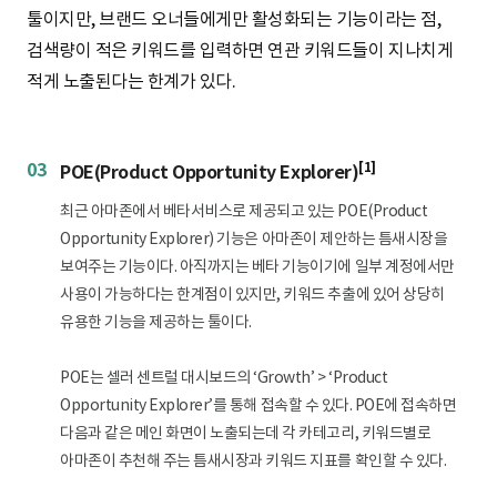
f
r
c
c
i
툴이지만, 브랜드 오너들에게만 활성화되는 기능이라는 점,
o
t
h
h
c
검색량이 적은 키워드를 입력하면 연관 키워드들이 지나치게
m
T
F
k
r
적게 노출된다는 한계가 있다.
e
e
r
e
t
n
r
e
d
e
t
m
q
A
r
03
[1]
POE(Product Opportunity Explorer)
u
S
e
I
최근 아마존에서 베타서비스로 제공되고 있는 POE(Product
E
n
N
Opportunity Explorer) 기능은 아마존이 제안하는 틈새시장을
n
c
보여주는 기능이다. 아직까지는 베타 기능이기에 일부 계정에서만
t
y
사용이 가능하다는 한계점이 있지만, 키워드 추출에 있어 상당히
e
R
유용한 기능을 제공하는 툴이다.
r
a
n
A
POE는 셀러 센트럴 대시보드의 ‘Growth’ > ‘Product
k
S
Opportunity Explorer’를 통해 접속할 수 있다. POE에 접속하면
I
다음과 같은 메인 화면이 노출되는데 각 카테고리, 키워드별로
A
q
6
B
아마존이 추천해 주는 틈새시장과 키워드 지표를 확인할 수 있다.
N
u
3
0
m
s