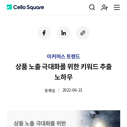
검
회
m
C
페
링
U
이
크
R
색
원
e
e
스
드
L
북
인
복
이커머스 트렌드
사
가
n
l
하
상품 노출 극대화를 위한 키워드 추출
기
노하우
입
u
l
2022-06-21
등록일
o