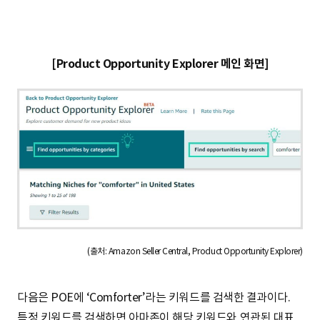
e
4
7
a
e
R
o
z
n
4
r
o
c
6
P
n
o
5
[Product Opportunity Explorer 메인 화면]
n
9
r
.
f
Z
c
o
o
Y
o
d
r
m
t
u
e
c
r
t
s
e
s
t
R
A
K
7
B
(출처: Amazon Seller Central, Product Opportunity Explorer)
e
i
1
0
m
p
n
9
7
a
g
F
o
다음은 POE에 ‘Comforter’라는 키워드를 검색한 결과이다.
z
s
6
r
특정 키워드를 검색하면 아마존이 해당 키워드와 연관된 대표
o