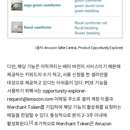
o
c
E
y
n
o
C
m
Q
.
f
B
0
c
o
M
o
5
r
m
/
t
e
0
(출처: Amazon Seller Central, Product Opportunity Explorer)
r
1
/
다만, 해당 기능은 아직까지는 베타 버전의 서비스이기 때문에
2
제공하는 키워드의 수가 적고, 사용 신청을 한 셀러만을
2
대상으로 제공하고 있다는 아쉬움이 있다. POE 기능을
-
사용하기 위해서는 opportunity-explorer-
0
request@amazon.com 이메일 주소로 셀러 계정 이름과
5
Merchant Token를 기입하여 해당 기능의 활성화를 요청하는
/
메일을 전달할 수 있다. 통상적으로 문의 2~3주 이내에
3
[2]
활성화된다.
추가적으로 Merchant Token은 Amazon
1