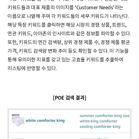
i
6
t
키워드들과 대표 제품의 이미지를 ‘Customer Needs’라는
n
z
T
e
Z
.
i
이름으로 나열해 주며 각 키워드들의 세부 키워드가 나타난다.
c
5
c
n
해당 특정 키워드를 클릭하면 해당 시장의 경쟁 상품, 트렌드,
o
B
o
g
연관 키워드, 아마존의 인사이트와 같은 정보를 파악할 수 있다.
m
m
f
R
또한, 키워드의 연간 검색량, 상위 경쟁 제품 수, 경쟁 제품 평균
o
a
가격, 키워드 검색량 변화 추이 등도 확인할 수 있다. 이 기능을
r
n
통해 유의미한 지표를 갖고 있는 고효율 키워드를 추출하여
t
e
g
리스팅에 반영할 수 있다.
r
e
s
:
e
t
M
[POE 검색 결과]
o
A
q
2
B
n
u
,
0
m
t
e
2
1
a
h
e
3
J
z
n
1
P
l