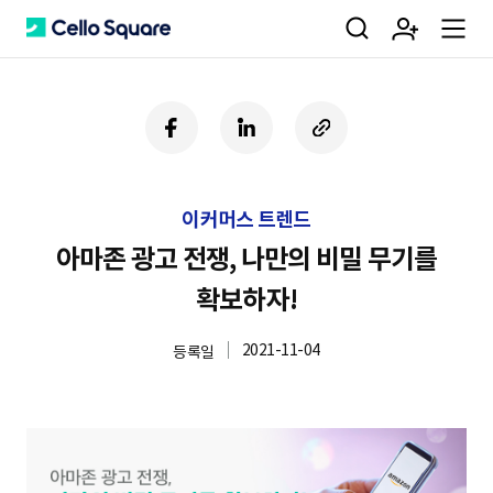
검
회
m
C
페
링
U
이
크
R
색
원
e
e
스
드
L
북
인
복
이커머스 트렌드
사
가
n
l
하
아마존 광고 전쟁, 나만의 비밀 무기를
기
확보하자!
입
u
l
2021-11-04
등록일
o