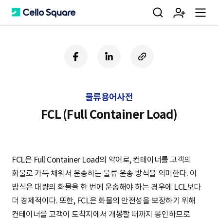
검
회
m
C
페
링
U
이
크
R
색
원
e
e
스
드
L
북
인
복
물류용어사전
사
가
n
l
하
FCL (Full Container Load)
기
입
u
l
FCL은 Full Container Load의 약어로, 컨테이너를 고객의
화물로 가득 채워서 운송하는 물류 운송 방식을 의미한다. 이
o
방식은 대량의 화물을 한 번에 운송해야 하는 경우에 LCL보다
더 경제적이다. 또한, FCL은 화물의 안전성을 보장하기 위해
컨테이너를 고객이 도착지에서 개봉할 때까지 봉인하므로