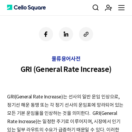
검
회
m
C
페
링
U
이
크
R
색
원
e
e
스
드
L
북
인
복
물류용어사전
사
가
n
l
하
GRI (General Rate Increase)
기
입
u
l
GRI(General Rate Increase)는 선사의 일반 운임 인상으로,
정기선 해운 동맹 또는 각 정기 선사의 운임표에 망라되어 있는
o
모든 기본 운임율을 인상하는 것을 의미한다. GRI(General
Rate Increase)는 일정한 주기로 이루어지며, 시장에서 인기
있는 일부 라우트의 수요가 급증하기 때문일 수 있다. 이러한