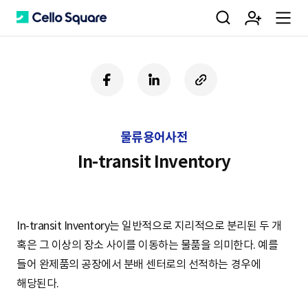
검
회
m
C
페
링
U
이
크
R
색
원
e
e
스
드
L
북
인
복
물류용어사전
사
가
n
l
하
In-transit Inventory
기
입
u
l
In-transit Inventory는 일반적으로 지리적으로 분리된 두 개
혹은 그 이상의 장소 사이를 이동하는 물품을 의미한다. 예를
o
들어 완제품의 공장에서 분배 센터로의 선적하는 경우에
해당된다.