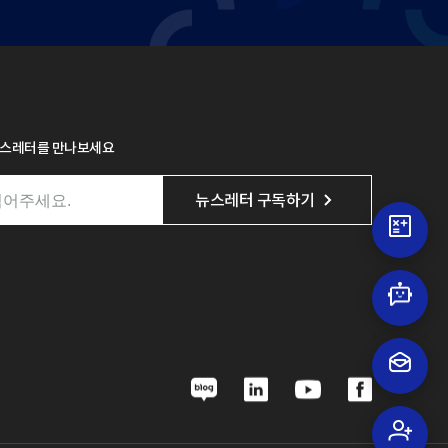
뉴스레터를 만나보세요
뉴스레터 구독하기
N
L
Y
F
a
i
o
a
v
n
u
c