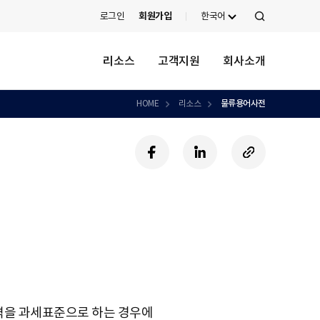
로그인
회원가입
한국어
검
색
리소스
고객지원
회사소개
HOME
리소스
물류용어사전
페
링
U
이
크
R
스
드
L
북
인
복
사
하
기
가격을 과세표준으로 하는 경우에