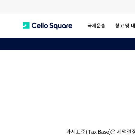
국제운송
창고 및 
C
e
l
l
o
과세표준(Tax Base)은 세액