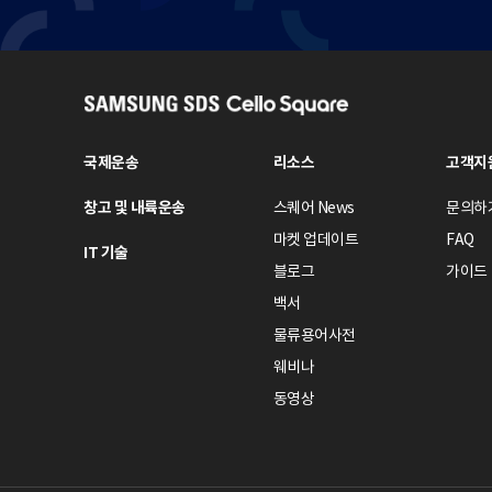
S
A
M
국제운송
리소스
고객지
S
창고 및 내륙운송
스퀘어 News
문의하
U
N
마켓 업데이트
FAQ
IT 기술
G
블로그
가이드
S
백서
D
물류용어사전
S
웨비나
C
e
동영상
l
l
o