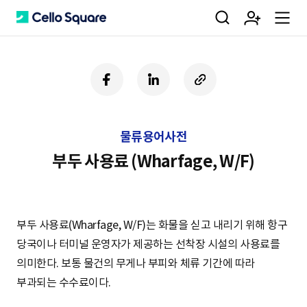
검
회
m
C
페
링
U
이
크
R
색
원
e
e
스
드
L
북
인
복
물류용어사전
사
가
n
l
하
부두 사용료 (Wharfage, W/F)
기
입
u
l
부두 사용료(Wharfage, W/F)는 화물을 싣고 내리기 위해 항구
당국이나 터미널 운영자가 제공하는 선착장 시설의 사용료를
o
의미한다. 보통 물건의 무게나 부피와 체류 기간에 따라
부과되는 수수료이다.