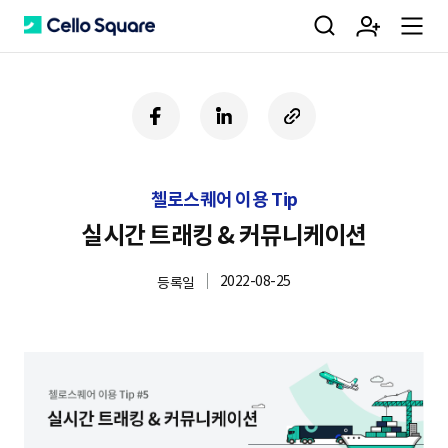
검
회
m
C
페
링
U
이
크
R
색
원
e
e
스
드
L
북
인
복
첼로스퀘어 이용 Tip
사
가
n
l
하
실시간 트래킹 & 커뮤니케이션
기
2022-08-25
등록일
입
u
l
o