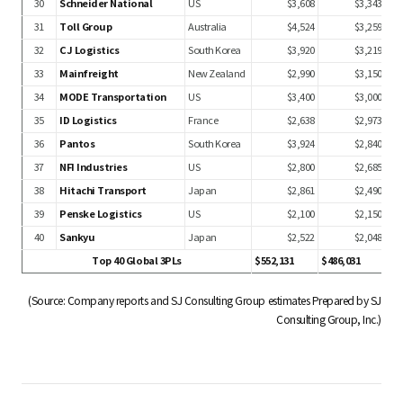
30
Schneider National
US
$3,608
$3,343
31
Toll Group
Australia
$4,524
$3,259
32
CJ Logistics
South Korea
$3,920
$3,219
33
Mainfreight
New Zealand
$2,990
$3,150
34
MODE Transportation
US
$3,400
$3,000
35
ID Logistics
France
$2,638
$2,973
36
Pantos
South Korea
$3,924
$2,840
37
NFI Industries
US
$2,800
$2,685
38
Hitachi Transport
Japan
$2,861
$2,490
39
Penske Logistics
US
$2,100
$2,150
40
Sankyu
Japan
$2,522
$2,048
Top 40 Global 3PLs
$552,131
$486,031
(Source: Company reports and SJ Consulting Group estimates Prepared by SJ
Consulting Group, Inc.)