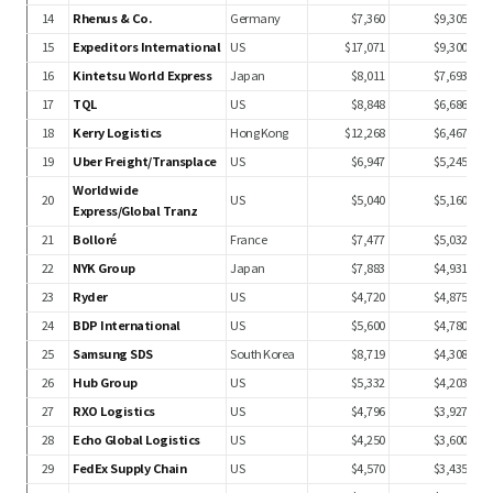
14
Rhenus & Co.
Germany
$7,360
$9,305
15
Expeditors International
US
$17,071
$9,300
16
Kintetsu World Express
Japan
$8,011
$7,693
17
TQL
US
$8,848
$6,686
18
Kerry Logistics
Hong Kong
$12,268
$6,467
19
Uber Freight/Transplace
US
$6,947
$5,245
Worldwide
20
US
$5,040
$5,160
Express/Global Tranz
21
Bolloré
France
$7,477
$5,032
22
NYK Group
Japan
$7,883
$4,931
23
Ryder
US
$4,720
$4,875
24
BDP International
US
$5,600
$4,780
25
Samsung SDS
South Korea
$8,719
$4,308
26
Hub Group
US
$5,332
$4,203
27
RXO Logistics
US
$4,796
$3,927
28
Echo Global Logistics
US
$4,250
$3,600
29
FedEx Supply Chain
US
$4,570
$3,435