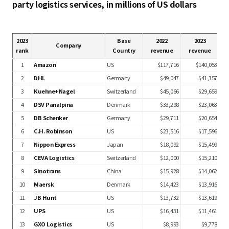
party logistics services, in millions of US dollars
2023
Base
2022
2023
Company
rank
Country
revenue
revenue
1
Amazon
US
$117,716
$140,053
2
DHL
Germany
$49,047
$41,357
3
Kuehne+Nagel
Switzerland
$45,066
$29,659
4
DSV Panalpina
Denmark
$33,298
$23,063
5
DB Schenker
Germany
$29,711
$20,654
6
C.H. Robinson
US
$23,516
$17,596
7
Nippon Express
Japan
$18,092
$15,499
8
CEVA Logistics
Switzerland
$12,000
$15,210
9
Sinotrans
China
$15,928
$14,062
10
Maersk
Denmark
$14,423
$13,916
11
JB Hunt
US
$13,732
$13,619
12
UPS
US
$16,431
$11,461
13
GXO Logistics
US
$8,993
$9,778