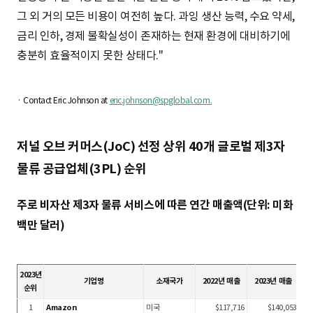
그 외 거의 모든 비용이 여전히 높다. 과잉 생산 능력, 수요 약세,
금리 인하, 경제 불확실성이 존재하는 현재 환경에 대비하기에
충분히 효율적이지 못한 상태다."
· Contact Eric Johnson at
eric.johnson@spglobal.com.
저널 오브 커머스(JoC) 선정 상위 40개 글로벌 제3자
물류 공급업체(3PL) 순위
주로 비자산 제3자 물류 서비스에 따른 연간 매출액(단위: 미화
백만 달러)
2023년
전
기업명
소재국가
2022년 매출
2023년 매출
순위
1
Amazon
미국
$117,716
$140,053