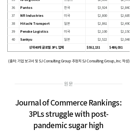
36
Pantos
한국
$3,924
$2,840
37
NFI Industries
미국
$2,800
$2,685
38
Hitachi Transport
일본
$2,861
$2,490
39
Penske Logistics
미국
$2,100
$2,150
40
Sankyu
일본
$2,522
$2,048
상위40개 글로벌 3PL 업체
$552,131
$486,031
(출처: 기업 보고서 및 SJ Consulting Group 추정치 SJ Consulting Group, Inc. 작성)
원문
Journal of Commerce Rankings:
3PLs struggle with post-
pandemic sugar high