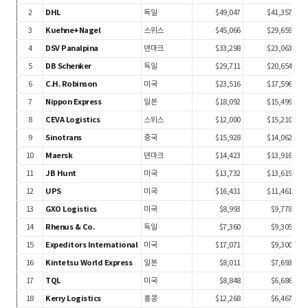
2
DHL
독일
$49,047
$41,357
3
Kuehne+Nagel
스위스
$45,066
$29,659
4
DSV Panalpina
덴마크
$33,298
$23,063
5
DB Schenker
독일
$29,711
$20,654
6
C.H. Robinson
미국
$23,516
$17,596
7
Nippon Express
일본
$18,092
$15,499
8
CEVA Logistics
스위스
$12,000
$15,210
9
Sinotrans
중국
$15,928
$14,062
10
Maersk
덴마크
$14,423
$13,916
11
JB Hunt
미국
$13,732
$13,619
12
UPS
미국
$16,431
$11,461
13
GXO Logistics
미국
$8,993
$9,778
14
Rhenus & Co.
독일
$7,360
$9,305
15
Expeditors International
미국
$17,071
$9,300
16
Kintetsu World Express
일본
$8,011
$7,693
17
TQL
미국
$8,848
$6,686
18
Kerry Logistics
홍콩
$12,268
$6,467