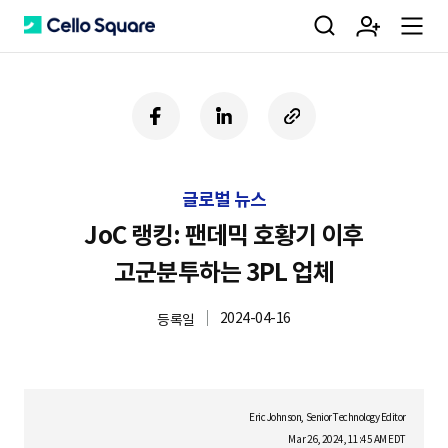
검
회
m
C
페
링
U
이
크
R
색
원
e
e
스
드
L
북
인
복
글로벌 뉴스
사
가
n
l
하
JoC 랭킹: 팬데믹 호황기 이후
기
고군분투하는 3PL 업체
입
u
l
2024-04-16
등록일
o
Eric Johnson, Senior Technology Editor
Mar 26, 2024, 11:45 AM EDT