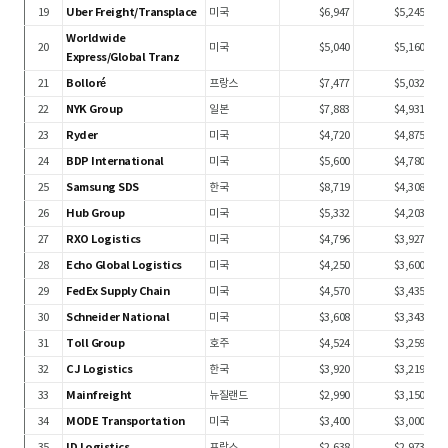
19
Uber Freight/Transplace
미국
$6,947
$5,245
Worldwide
20
미국
$5,040
$5,160
Express/Global Tranz
21
Bolloré
프랑스
$7,477
$5,032
22
NYK Group
일본
$7,883
$4,931
23
Ryder
미국
$4,720
$4,875
24
BDP International
미국
$5,600
$4,780
25
Samsung SDS
한국
$8,719
$4,308
26
Hub Group
미국
$5,332
$4,203
27
RXO Logistics
미국
$4,796
$3,927
28
Echo Global Logistics
미국
$4,250
$3,600
29
FedEx Supply Chain
미국
$4,570
$3,435
30
Schneider National
미국
$3,608
$3,343
31
Toll Group
호주
$4,524
$3,259
32
CJ Logistics
한국
$3,920
$3,219
33
Mainfreight
뉴질랜드
$2,990
$3,150
34
MODE Transportation
미국
$3,400
$3,000
35
ID Logistics
프랑스
$2,638
$2,973