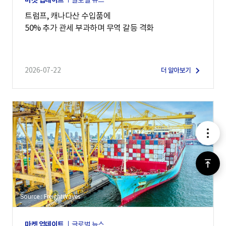
마켓 업데이트
글로벌 뉴스
트럼프, 캐나다산 수입품에
50% 추가 관세 부과하며 무역 갈등 격화
2026-07-22
더 알아보기
메
뉴
위
로
Source : FreightWaves
가
마켓 업데이트
글로벌 뉴스