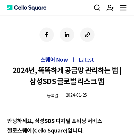
검
회
m
C
페
링
U
이
크
R
색
원
e
e
스
드
L
북
인
복
스퀘어 Now
Latest
사
가
n
l
하
2024년, 똑똑하게 공급망 관리하는 법 |
기
삼성SDS 글로벌 리스크 맵
입
u
l
2024-01-25
등록일
o
안녕하세요, 삼성SDS 디지털 포워딩 서비스
첼로스퀘어(Cello Square)입니다.