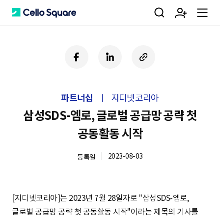
검
회
m
C
페
링
U
이
크
R
색
원
e
e
스
드
L
북
인
복
파트너십
지디넷코리아
사
가
n
l
하
삼성SDS-엠로, 글로벌 공급망 공략 첫
기
공동활동 시작
입
u
l
2023-08-03
등록일
o
[지디넷코리아]는 2023년 7월 28일자로
"삼성SDS-엠로,
글로벌 공급망 공략 첫 공동활동 시작"이라는 제목의 기사를