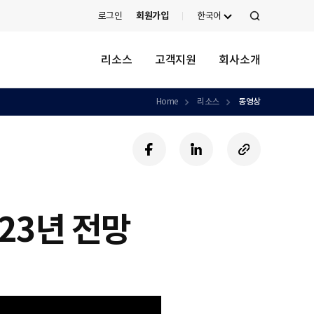
로그인
회원가입
한국어
검
색
리소스
고객지원
회사소개
Home
리소스
동영상
페
링
U
이
크
R
스
드
L
북
인
복
사
'23년 전망
하
기