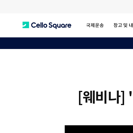
국제운송
창고 및 
C
e
l
[웨비나] 
l
o