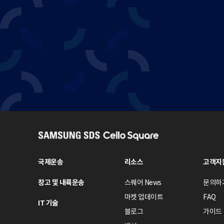
S
A
M
국제운송
리소스
고객지
S
창고 및 내륙운송
스퀘어 News
문의하
U
N
마켓 업데이트
FAQ
IT 기술
G
블로그
가이드
S