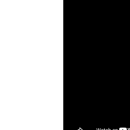
S
q
u
a
r