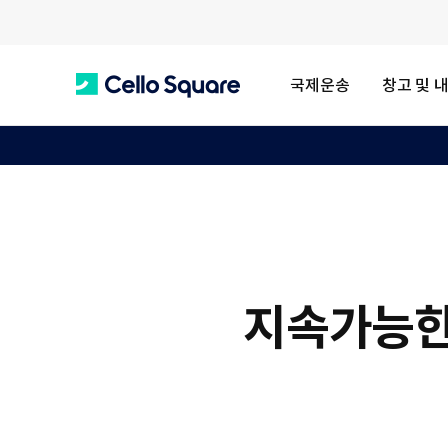
국제운송
창고 및 
C
e
l
지속가능한 
l
o