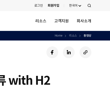
로그인
회원가입
한국어
검
색
리소스
고객지원
회사소개
Home
리소스
동영상
페
링
U
이
크
R
스
드
L
북
인
복
사
with H2
하
기