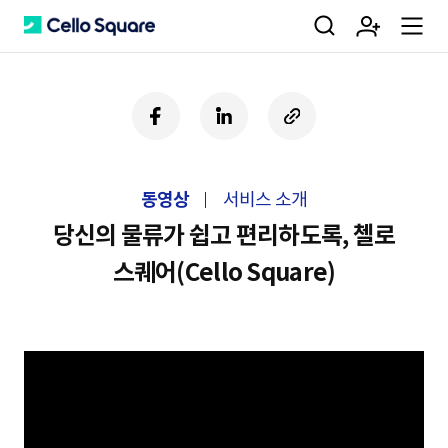
검
회
m
C
페
링
U
이
크
R
색
원
e
e
스
드
L
북
인
복
동영상
서비스 소개
사
가
n
l
하
당신의 물류가 쉽고 편리하도록, 첼로
기
스퀘어(Cello Square)
입
u
l
o