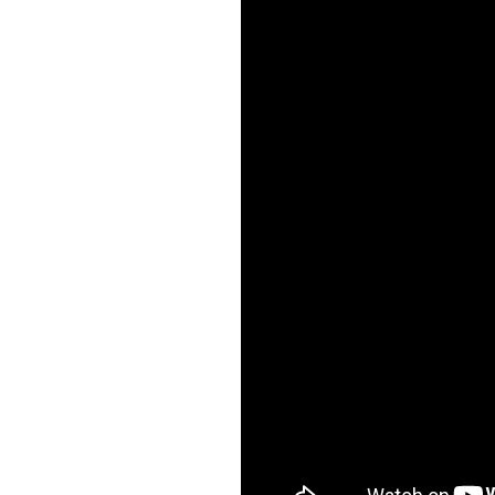
S
q
u
a
r