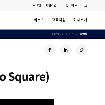
로그인
회원가입
한국어
검
색
리소스
고객지원
회사소개
Home
리소스
동영상
페
링
U
이
크
R
스
드
L
북
인
복
사
 Square)
하
기