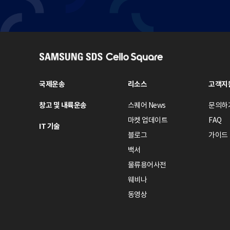
S
A
M
국제운송
리소스
고객지
S
창고 및 내륙운송
스퀘어 News
문의하
U
N
마켓 업데이트
FAQ
IT 기술
G
블로그
가이드
S
백서
D
물류용어사전
S
웨비나
C
e
동영상
l
l