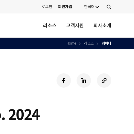
로그인
회원가입
한국어
검
색
리소스
고객지원
회사소개
Home
리소스
웨비나
페
링
U
이
크
R
스
드
L
북
인
복
사
. 2024
하
기