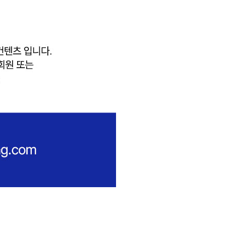
러
분
을
초
대
합
니
다
.
이
스
라
엘
-
하
마
스
전