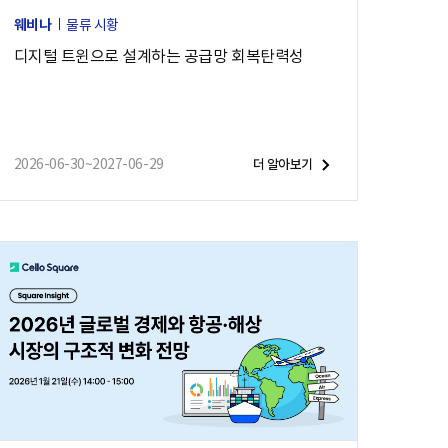
류
웨비나
물류 시황
상
디지털 트윈으로 설계하는 공급망 회복탄력성
황
이
위
기
에
2026-06-30~2027-06-29
더 알아보기
처
했
습
니
다
.
해
상
운
송
의
지