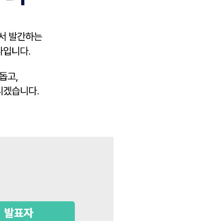
4
.
1
.
5
(
금
)
1
4
:
0
0
~
1
5
:
0
0