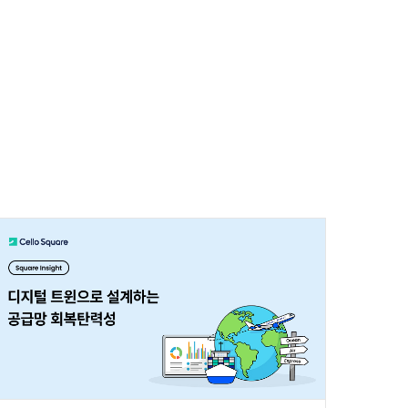
쟁
의
여
파
로
수
에
즈
운
하
의
관
문
인
홍
해
지
역
물