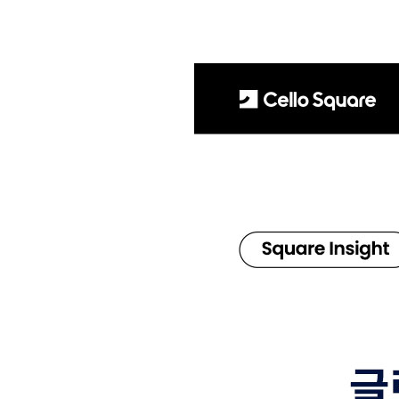
S
q
u
a
r