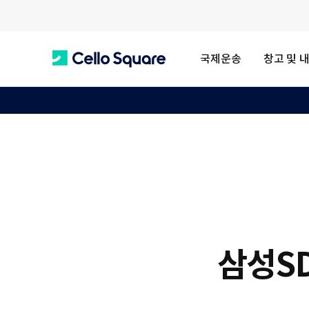
국제운송
창고 및 
C
e
l
l
삼성SDS
o