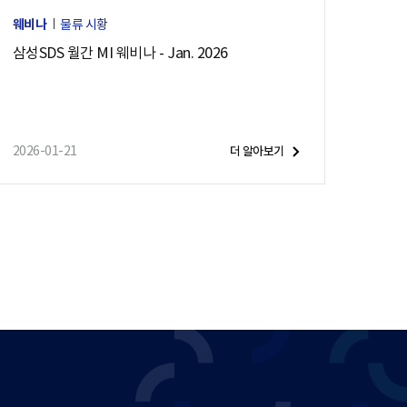
연
웨비나
물류 시황
과
삼성SDS 월간 MI 웨비나 - Jan. 2026
운
임
상
승
등
2026-01-21
더 알아보기
글
로
벌
물
류
대
란
을
일
으
키