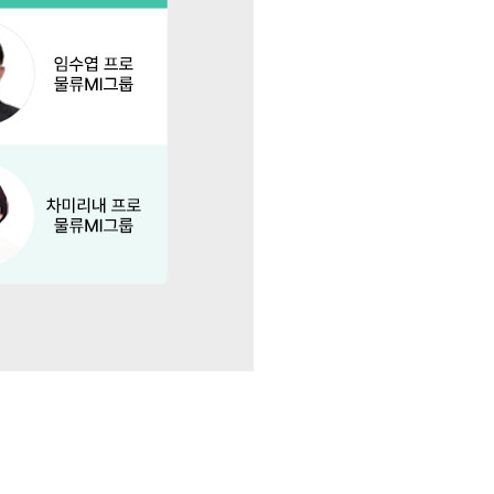
홍
해
물
류
리
스
크
진
단
및
대
응
긴
급
웨
비
나
에
여