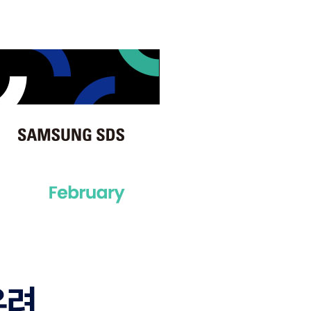
홍
해
물
류
리
스
크
진
단
및
대
응
2
0
2