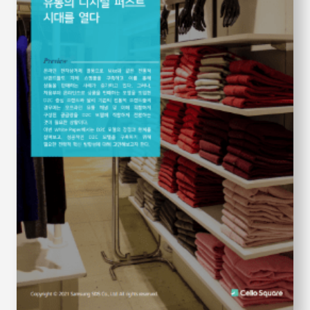
S
q
u
a
r
e