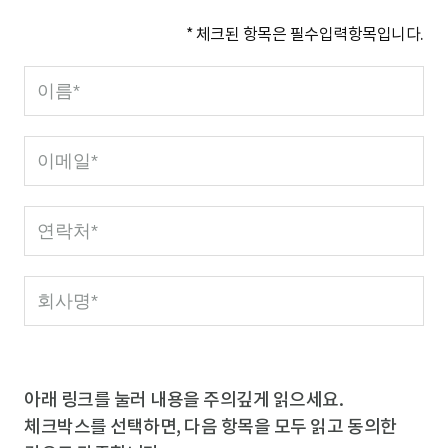
* 체크된 항목은 필수입력항목입니다.
이
름
필
이
수
메
일
연
필
락
수
처
회
필
사
수
명
필
수
아래 링크를 눌러 내용을 주의깊게 읽으세요.
체크박스를 선택하면, 다음 항목을 모두 읽고 동의한