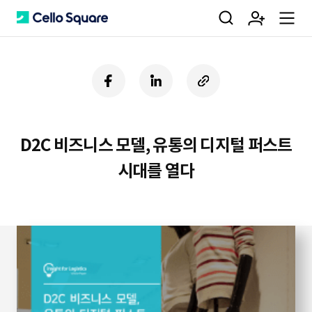
검
회
m
C
페
링
U
이
크
R
색
원
e
e
스
드
L
북
인
복
사
D2C 비즈니스 모델, 유통의 디지털 퍼스트
가
n
l
하
시대를 열다
기
입
u
l
o