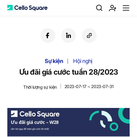
검
회
m
C
f
l
c
a
i
o
색
원
e
e
c
n
p
e
k
y
Sự kiện
b
e
Hội nghị
U
가
n
l
o
d
R
Ưu đãi giá cước tuần 28/2023
o
i
L
k
n
2023-07-17 ~ 2023-07-31
Thời lượng sự kiện
입
u
l
o