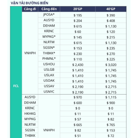
S
q
u
a
r
e