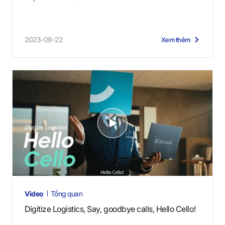
2023-09-22
Xem thêm
V
i
d
e
o
s
Video
Tổng quan
Digitize Logistics, Say, goodbye calls, Hello Cello!