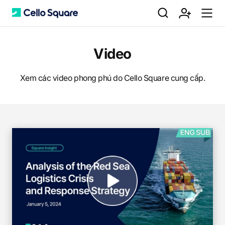
검
회
m
C
Video
색
원
e
e
Xem các video phong phú do Cello Square cung cấp.
가
n
l
입
u
l
o