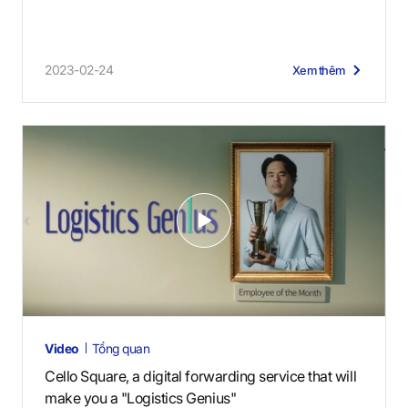
2023-02-24
Xem thêm
V
i
d
e
o
s
Video
Tổng quan
Cello Square, a digital forwarding service that will
make you a "Logistics Genius"