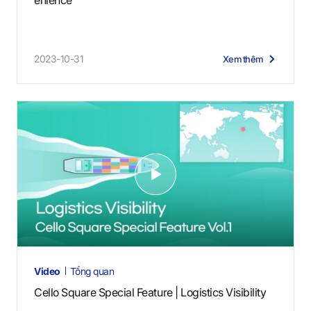
enience
2023-10-31
Xem thêm
V
i
d
e
o
s
Video
Tổng quan
Cello Square Special Feature | Logistics Visibility