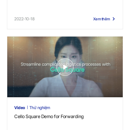
2022-10-18
Xem thêm
V
i
d
e
o
s
Video
Thử nghiệm
Cello Square Demo for Forwarding