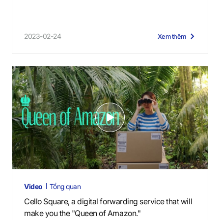
2023-02-24
Xem thêm
V
i
d
e
o
s
Video
Tổng quan
Cello Square, a digital forwarding service that will
make you the "Queen of Amazon."