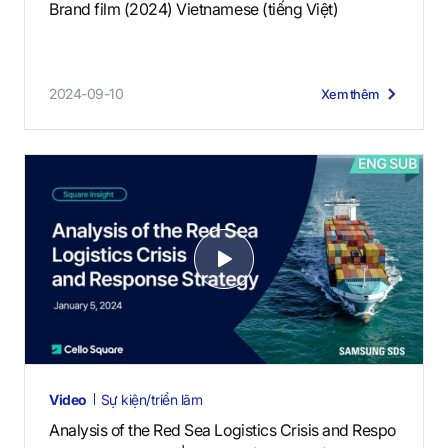
Brand film (2024) Vietnamese (tiếng Việt)
2024-09-10
Xem thêm
V
i
d
e
o
s
Video
Sự kiện/triển lãm
Analysis of the Red Sea Logistics Crisis and Respo