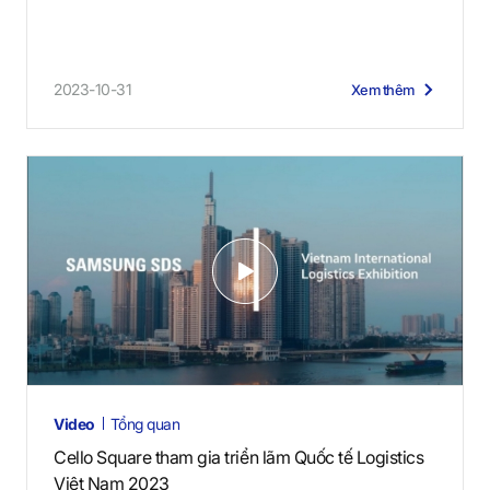
2023-10-31
Xem thêm
V
i
d
e
o
s
Video
Tổng quan
Cello Square tham gia triển lãm Quốc tế Logistics
Việt Nam 2023