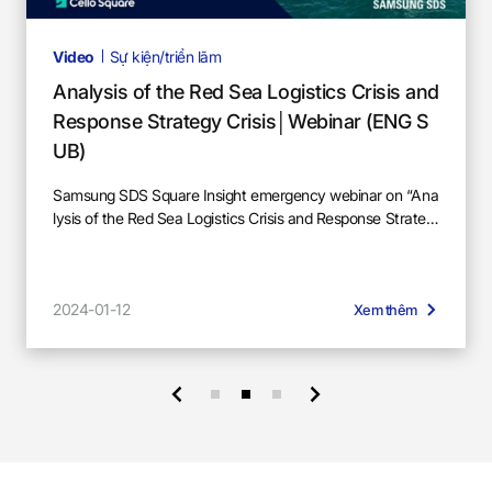
S
Video
Sự kiện/triển lãm
Analysis of the Red Sea Logistics Crisis and
q
Response Strategy Crisis│Webinar (ENG S
UB)
u
Samsung SDS Square Insight emergency webinar on “Ana
lysis of the Red Sea Logistics Crisis and Response Strateg
y”. In this webinar, we will analyze global risks centering ar
ound the Red Sea logistics crisis and propose alternative pl
a
ans.
2024-01-12
Xem thêm
r
e