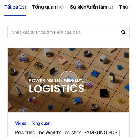
Tất cả
Tổng quan
Sự kiện/triển lãm
Thử ng
(29)
(16)
(2)
검
검
색
색
영
역
V
i
d
e
o
s
Video
Tổng quan
Powering The World’s Logistics, SAMSUNG SDS │