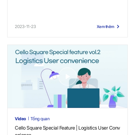
2023-11-23
Xem thêm
V
i
d
e
o
s
Video
Tổng quan
Cello Square Special Feature | Logistics User Conv