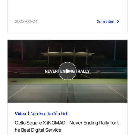
2023-02-24
Xem thêm
V
i
d
e
o
s
Video
Nghiên cứu điển hình
Cello Square X iNOMAD - Never Ending Rally for t
he Best Digital Service