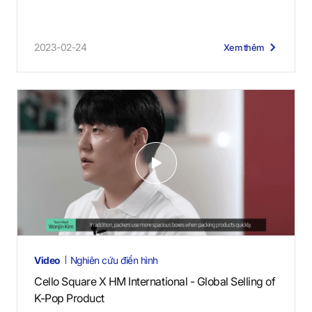
2023-02-24
Xem thêm
V
i
d
e
o
s
Video
Nghiên cứu điển hình
Cello Square X HM International - Global Selling of
K-Pop Product