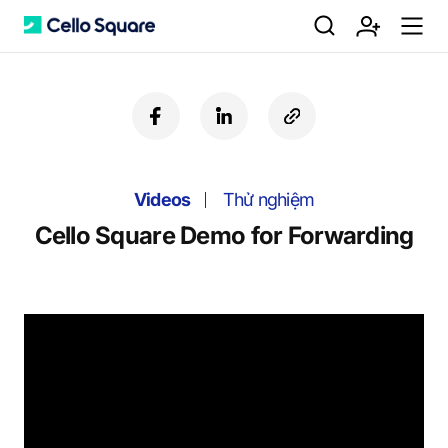
검
회
m
C
f
l
c
a
i
o
색
원
e
e
c
n
p
e
k
y
Videos
b
e
Thử nghiệm
U
가
n
l
o
d
R
Cello Square Demo for Forwarding
o
i
L
k
n
입
u
l
o