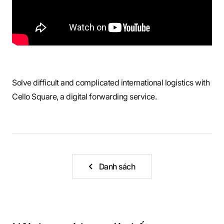
S
q
Solve difficult and complicated international logistics with
u
Cello Square, a digital forwarding service.
a
r
Danh sách
e