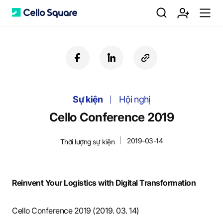
검
회
m
C
f
l
c
a
i
o
색
원
e
e
c
n
p
e
k
y
Sự kiện
b
e
Hội nghị
U
가
n
l
o
d
R
Cello Conference 2019
o
i
L
k
n
2019-03-14
Thời lượng sự kiện
입
u
l
Reinvent Your Logistics with Digital Transformation
o
Cello Conference 2019 (2019. 03. 14)