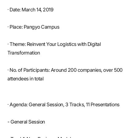
S
· Date: March 14, 2019
· Place: Pangyo Campus
q
· Theme: Reinvent Your Logistics with Digital
u
Transformation
· No. of Participants: Around 200 companies, over 500
a
attendees in total
r
· Agenda: General Session, 3 Tracks, 11 Presentations
- General Session
e