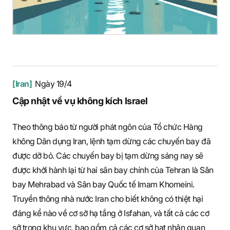
[Iran]
Ngày 19/4
Cập nhật về vụ không kích Israel
Theo thông báo từ người phát ngôn của Tổ chức Hàng
không Dân dụng Iran, lệnh tạm dừng các chuyến bay đã
được dỡ bỏ. Các chuyến bay bị tạm dừng sáng nay sẽ
được khởi hành lại từ hai sân bay chính của Tehran là Sân
bay Mehrabad và Sân bay Quốc tế Imam Khomeini.
Truyền thông nhà nước Iran cho biết không có thiệt hại
đáng kể nào về cơ sở hạ tầng ở Isfahan, và tất cả các cơ
sở trong khu vực, bao gồm cả các cơ sở hạt nhân quan