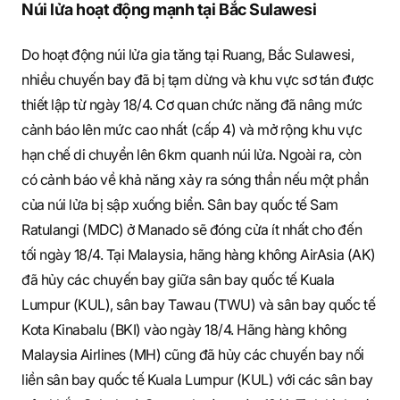
S
Núi lửa hoạt động mạnh tại Bắc Sulawesi
Do hoạt động núi lửa gia tăng tại Ruang, Bắc Sulawesi,
q
nhiều chuyến bay đã bị tạm dừng và khu vực sơ tán được
thiết lập từ ngày 18/4. Cơ quan chức năng đã nâng mức
cảnh báo lên mức cao nhất (cấp 4) và mở rộng khu vực
u
hạn chế di chuyển lên 6km quanh núi lửa. Ngoài ra, còn
có cảnh báo về khả năng xảy ra sóng thần nếu một phần
của núi lửa bị sập xuống biển. Sân bay quốc tế Sam
a
Ratulangi (MDC) ở Manado sẽ đóng cửa ít nhất cho đến
tối ngày 18/4. Tại Malaysia, hãng hàng không AirAsia (AK)
đã hủy các chuyến bay giữa sân bay quốc tế Kuala
r
Lumpur (KUL), sân bay Tawau (TWU) và sân bay quốc tế
Kota Kinabalu (BKI) vào ngày 18/4. Hãng hàng không
Malaysia Airlines (MH) cũng đã hủy các chuyến bay nối
e
liền sân bay quốc tế Kuala Lumpur (KUL) với các sân bay