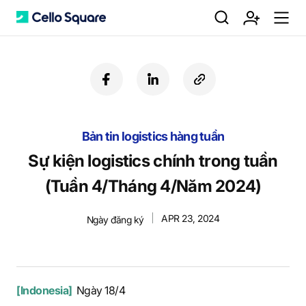
검
회
m
C
f
l
c
a
i
o
색
원
e
e
c
n
p
e
k
y
Bản tin logistics hàng tuần
b
e
U
가
n
l
o
d
R
Sự kiện logistics chính trong tuần
o
i
L
(Tuần 4/Tháng 4/Năm 2024)
k
n
입
u
l
APR 23, 2024
Ngày đăng ký
o
[Indonesia]
Ngày 18/4