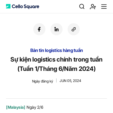
검
회
m
C
f
l
c
a
i
o
색
원
e
e
c
n
p
e
k
y
Bản tin logistics hàng tuần
b
e
U
가
n
l
o
d
R
Sự kiện logistics chính trong tuần
o
i
L
(Tuần 1/Tháng 6/Năm 2024)
k
n
입
u
l
JUN 05, 2024
Ngày đăng ký
o
[Malaysia]
Ngày 2/6