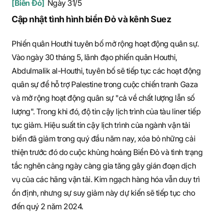
[Biển Đỏ]
Ngày 31/5
Cập nhật tình hình biển Đỏ và kênh Suez
Phiến quân Houthi tuyên bố mở rộng hoạt động quân sự.
Vào ngày 30 tháng 5, lãnh đạo phiến quân Houthi,
Abdulmalik al-Houthi, tuyên bố sẽ tiếp tục các hoạt động
quân sự để hỗ trợ Palestine trong cuộc chiến tranh Gaza
và mở rộng hoạt động quân sự "cả về chất lượng lẫn số
lượng". Trong khi đó, độ tin cậy lịch trình của tàu liner tiếp
tục giảm. Hiệu suất tin cậy lịch trình của ngành vận tải
biển đã giảm trong quý đầu năm nay, xóa bỏ những cải
thiện trước đó do cuộc khủng hoảng Biển Đỏ và tình trạng
tắc nghẽn cảng ngày càng gia tăng gây gián đoạn dịch
vụ của các hãng vận tải. Kim ngạch hàng hóa vẫn duy trì
ổn định, nhưng sự suy giảm này dự kiến sẽ tiếp tục cho
đến quý 2 năm 2024.