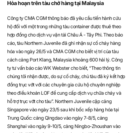
S
Hỏa hoạn trên tàu chở hàng tại Malaysia
Công ty CMA CGM thông báo đã yêu cầu tiến hành cứu
q
hộ đối với một trong những tàu container được thuê theo
hợp đồng cho dịch vụ vận tải Châu Á - Tây Phi. Theo báo
cáo, tàu Northern Juvenile đã ghi nhận sự cố cháy hàng
u
hóa vào ngày 26/5 và CMA CGM cho biết vị trí của tàu
cách cảng Port Klang, Malaysia khoảng 600 hải lý. Công
ty tư vấn báo cáo WK Webster cho biết, “Theo thông tin
a
chúng tôi nhận được, do sự cố cháy, chủ tàu đã ký kết hợp
đồng trục vớt với các chuyên gia cứu hộ chuyên nghiệp
theo điều khoản LOF để cung cấp dịch vụ chữa cháy và
r
hỗ trợ trục vớt cho tàu”. Northern Juvenile cập cảng
Singapore vào ngày 23/5 sau khi bốc xếp hàng hóa tại
Trung Quốc: cảng Qingdao vào ngày 7-8/5, cảng
e
Shanghai vào ngày 9-10/5, cảng Ningbo-Zhoushan vào