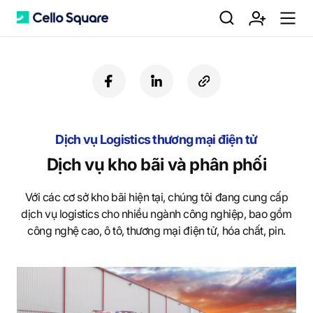
검
회
m
C
f
l
c
a
i
o
색
원
e
e
c
n
p
e
k
y
Dịch vụ Logistics thương mại điện tử
b
e
U
가
n
l
o
d
R
Dịch vụ kho bãi và phân phối
o
i
L
k
n
Với các cơ sở kho bãi hiện tại, chúng tôi đang cung cấp
입
u
l
dịch vụ logistics cho nhiều ngành công nghiệp, bao gồm
công nghệ cao, ô tô, thương mại điện tử, hóa chất, pin.
o