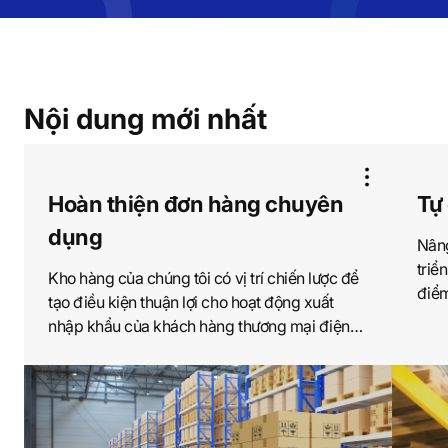
Nội dung mới nhất
공
Hoàn thiện đơn hàng chuyên
Tự
유
하
dụng
기
Nâng
열
triể
기
Kho hàng của chúng tôi có vị trí chiến lược để
điểm
tạo điều kiện thuận lợi cho hoạt động xuất
nhau
nhập khẩu của khách hàng thương mại điện
tử.