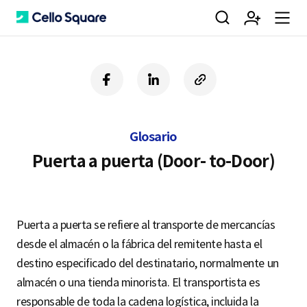
검
회
m
C
f
l
c
a
i
o
색
원
e
e
c
n
p
e
k
y
Glosario
b
e
U
가
n
l
o
d
R
Puerta a puerta (Door- to-Door)
o
i
L
k
n
입
u
l
Puerta a puerta se refiere al transporte de mercancías
desde el almacén o la fábrica del remitente hasta el
o
destino especificado del destinatario, normalmente un
almacén o una tienda minorista. El transportista es
responsable de toda la cadena logística, incluida la