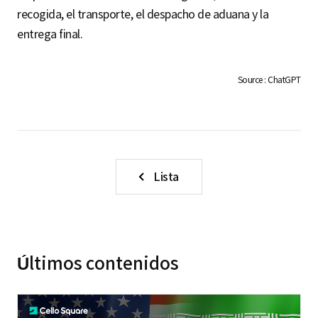
S
recogida, el transporte, el despacho de aduana y la
entrega final.
q
Source : ChatGPT
u
a
Lista
r
Últimos contenidos
e