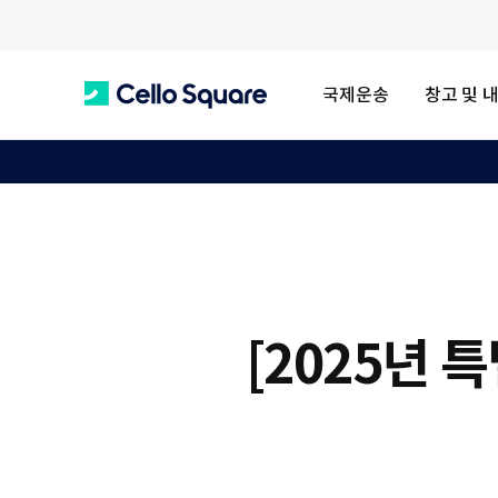
국제운송
창고 및 
C
e
l
[2025년 특
l
o