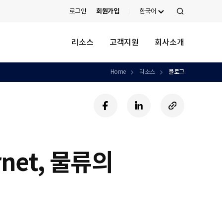
로그인
회원가입
한국어
검
색
리소스
고객지원
회사소개
Home
리소스
블로그
페
링
U
이
크
R
스
드
L
북
인
복
사
rnet, 물류의
하
기