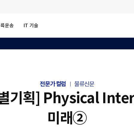
내륙운송
IT 기술
전문가 컬럼
물류신문
별기획] Physical Inte
미래②