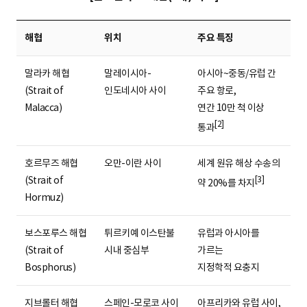
해협
위치
주요 특징
말라카 해협
말레이시아-
아시아~중동/유럽 간
(Strait of
인도네시아 사이
주요 항로,
Malacca)
연간 10만 척 이상
[2]
통과
호르무즈 해협
오만-이란 사이
세계 원유 해상 수송의
(Strait of
[3]
약 20%를 차지
Hormuz)
보스포루스 해협
튀르키예 이스탄불
유럽과 아시아를
(Strait of
시내 중심부
가르는
Bosphorus)
지정학적 요충지
지브롤터 해협
스페인-모로코 사이
아프리카와 유럽 사이,