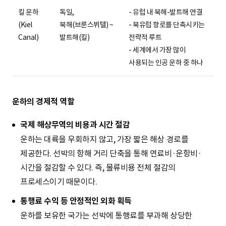
킬 운하
독일,
- 유럽 내 북해-발트해 연결
(Kiel
북해(브룬스뷔텔) ~
- 북유럽 항로를 단축시키는
Canal)
발트해(킬)
전략적 루트
- 세계에서 가장 많이
사용되는 인공 운하 중 하나
운하의 경제적 역할
국제 해상무역의 비용과 시간 절감
운하는 대륙을 우회하지 않고, 가장 짧은 해상 경로를
제공한다. 선박의 항해 거리 단축을 통해 연료비·운항비·
시간을 절감할 수 있다. 즉, 물류비용 전체 절감의
프로세스이기 때문이다.
통행료 수익 등 안정적인 외화 획득
운하를 보유한 국가는 선박에 통행료를 부과해 상당한