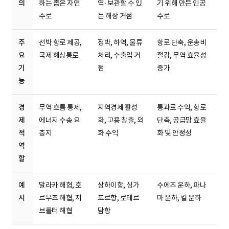
의
하는
좁은 자연
역∙
보관할 수 있
기 위해
만든 인공
수로
는 해상 거점
수로
주
선박 항로 제공,
정박, 하역, 물류
항로 단축, 운송비
요
국제 해상통로
처리,
수출입 거
절감,
무역 효율성
기
점
증가
능
경
무역 흐름 통제,
지역경제 활성
통과료 수익, 항로
제
에너지 수송 요
화,
고용 창출, 외
단축,
공급망 효율
적
충지
화 수익
화 및 안정성
역
할
예
말라카 해협, 호
상하이항, 싱가
수에즈 운하, 파나
시
르무즈 해협,
지
포르항,
로테르
마 운하,
킬 운하
브롤터 해협
담항