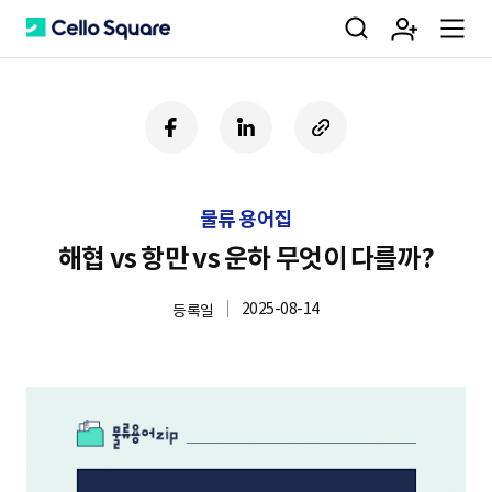
검
회
m
C
페
링
U
이
크
R
색
원
e
e
스
드
L
북
인
복
물류 용어집
사
가
n
l
하
해협 vs 항만 vs 운하 무엇이 다를까?
기
2025-08-14
등록일
입
u
l
o