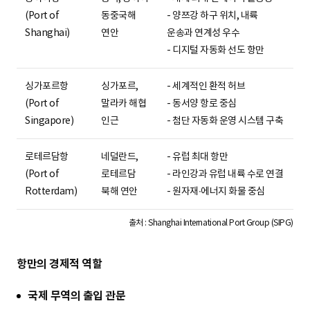
(Port of
동중국해
- 양쯔강 하구 위치, 내륙
Shanghai)
연안
운송과 연계성 우수
- 디지털 자동화 선도 항만
싱가포르항
싱가포르,
- 세계적인 환적 허브
(Port of
말라카 해협
- 동서양 항로 중심
Singapore)
인근
- 첨단 자동화 운영 시스템 구축
로테르담항
네덜란드,
- 유럽 최대 항만
(Port of
로테르담
- 라인강과 유럽 내륙 수로 연결
Rotterdam)
북해 연안
- 원자재∙에너지 화물 중심
출처 : Shanghai International Port Group (SIPG)
항만의 경제적 역할
국제 무역의 출입 관문