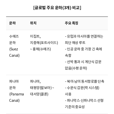
[글로벌 주요 운하(3개) 비교]
운하
위치
주요 특징
수에즈
이집트,
- 유럽과 아시아를 연결하는
운하
지중해(포트사이드)
최단 해상 루트
(Suez
~ 홍해(수에즈)
- 인공 운하 중 가장 긴 축에
Canal)
속함
- 선박 통과 시 계단식 갑문
없음(수평 운하)
파나마
파나마,
- 북미∙남미 동서항로를 단축
운하
태평양(발보아) ~
- 수문식 갑문(락 시스템)
(Panama
대서양(콜론)
사용
Canal)
- 파나막스∙신파나막스 선형
기준의 중요성