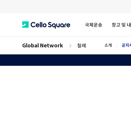
국제운송
창고 및 
C
Global Network
칠레
소개
공지사
e
l
l
o