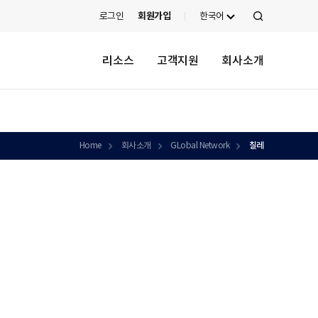
로그인
회원가입
한국어
검
색
리소스
고객지원
회사소개
Home
회사소개
GLobal Network
칠레