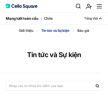
검
회
m
C
Mạng lưới toàn cầu
Chile
Tiếng Việt
Giới thiệu
Tin tức và Sự kiện
Báo giá
색
원
e
e
가
n
l
Tin tức và Sự kiện
입
u
l
검
검
색
o
색
영
역