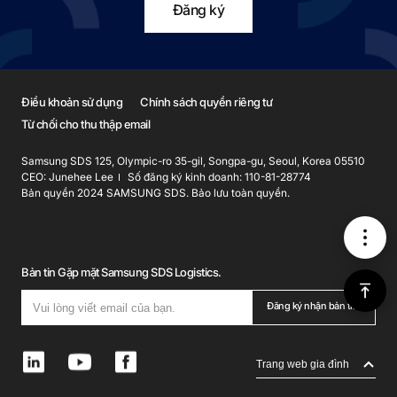
Đăng ký
Điều khoản sử dụng
Chính sách quyền riêng tư
Từ chối cho thu thập email
Samsung SDS 125, Olympic-ro 35-gil, Songpa-gu, Seoul, Korea 05510
CEO: Junehee Lee
Số đăng ký kinh doanh: 110-81-28774
Bản quyền 2024 SAMSUNG SDS. Bảo lưu toàn quyền.
메
Bản tin Gặp mặt Samsung SDS Logistics.
뉴
위
Đăng ký nhận bản tin
로
L
Y
F
Trang web gia đình
i
o
a
가
n
u
c