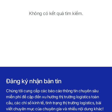
S
Không có kết quả tìm kiếm.
q
u
a
Đăng ký nhận bản tin
r
Chúng tôi cung cấp các báo cáo thông tin chuyên sâu
miễn phí đề cập đến xu hướng thị trường logistics toàn
e
cầu, các chỉ số kinh tế, tình trạng thị trường logistics, bài
viết chuyên mục của chuyên gia và nhiều nội dung khác!