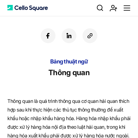
검
회
m
C
f
l
c
a
i
o
색
원
e
e
c
n
p
e
k
y
b
Bảng thuật ngữ
e
U
가
n
l
o
d
R
Thông quan
o
i
L
k
n
입
u
l
Thông quan là quá trình thông qua cơ quan hải quan thích
hợp sau khi thực hiện các thủ tục thông thường để xuất
o
khẩu hoặc nhập khẩu hàng hóa. Hàng hóa nhập khẩu phải
được xử lý hàng hóa nội địa theo luật hải quan, trong khi
hàng hóa xuất khẩu phải được xử lý hàng hóa nước ngoài.