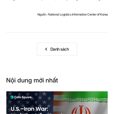
S
Nguồn : National Logistics Information Center of Korea
q
u
Danh sách
a
Nội dung mới nhất
r
e