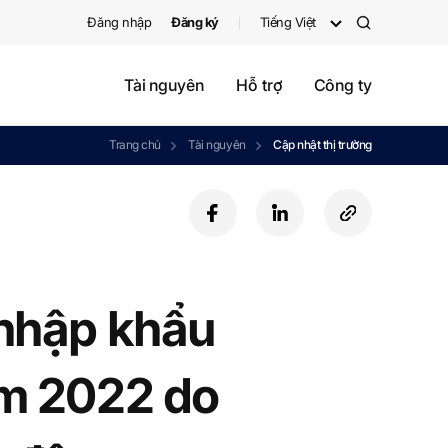
Đăng nhập
Đăng ký
Tiếng Việt
검
색
Tài nguyên
Hỗ trợ
Công ty
Trang chủ
Tài nguyên
Cập nhật thị trường
f
l
c
a
i
o
c
n
p
e
k
y
b
e
U
 nhập khẩu
o
d
R
o
i
L
k
n
ăm 2022 do