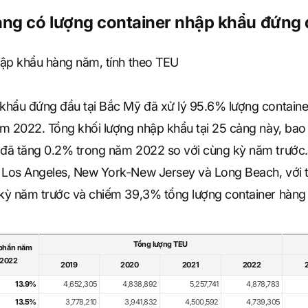
ảng có lượng container nhập khẩu đứng
hập khẩu hàng năm, tính theo TEU
khẩu đứng đầu tại Bắc Mỹ đã xử lý 95.6% lượng contain
ăm 2022. Tổng khối lượng nhập khẩu tại 25 cảng này, ba
đã tăng 0.2% trong năm 2022 so với cùng kỳ năm trước.
Los Angeles, New York-New Jersey và Long Beach, với tổn
kỳ năm trước và chiếm 39,3% tổng lượng container hàng
Tổng lượng TEU
 phần năm
2022
2019
2020
2021
2022
13.9%
4,652,305
4,838,892
5,257,741
4,878,783
13.5%
3,778,210
3,941,832
4,500,592
4,739,305