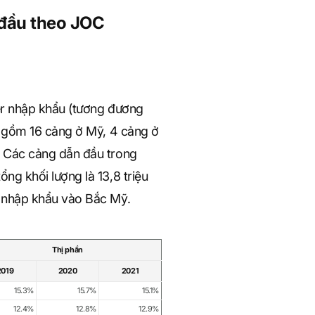
 đầu theo JOC
er nhập khẩu (tương đương
o gồm 16 cảng ở Mỹ, 4 cảng ở
 Các cảng dẫn đầu trong
g khối lượng là 13,8 triệu
 nhập khẩu vào Bắc Mỹ.
Thị phần
2019
2020
2021
15.3%
15.7%
15.1%
12.4%
12.8%
12.9%