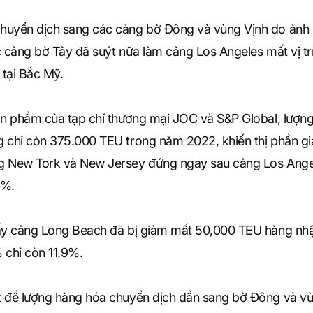
chuyển dịch sang các cảng bờ Đông và vùng Vịnh do ản
c cảng bờ Tây đã suýt nữa làm cảng Los Angeles mất vị t
tại Bắc Mỹ.
ản phẩm của tạp chí thương mại JOC và S&P Global, lượn
g chỉ còn 375.000 TEU trong năm 2022, khiến thị phần g
g New Tork và New Jersey đứng ngay sau cảng Los Angel
9%.
hấy cảng Long Beach đã bị giảm mất 50,000 TEU hàng nh
 chỉ còn 11.9%.
t để lượng hàng hóa chuyển dịch dần sang bờ Đông và vù