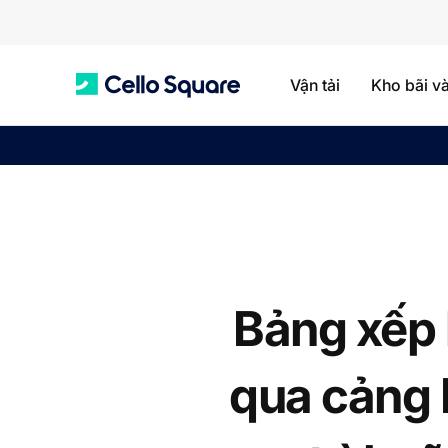
Vận tải
Kho bãi v
C
e
l
Bảng xếp 
l
qua cảng 
o