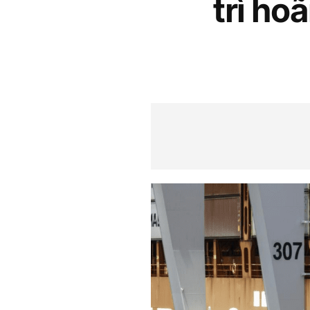
trì ho
S
q
u
a
r