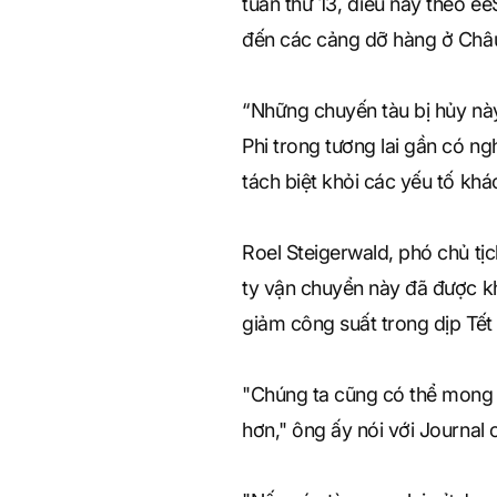
tuần thứ 13, điều này theo e
đến các cảng dỡ hàng ở Châu 
“Những chuyến tàu bị hủy này
Phi trong tương lai gần có ng
tách biệt khỏi các yếu tố khá
Roel Steigerwald, phó chủ tị
ty vận chuyển này đã được k
giảm công suất trong dịp Tế
"Chúng ta cũng có thể mong 
hơn," ông ấy nói với Journa