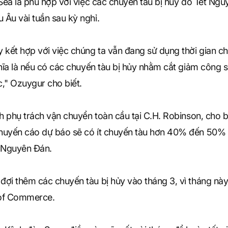
eSea là phù hợp với việc các chuyến tàu bị hủy do Tết N
Âu vài tuần sau kỳ nghỉ.
 kết hợp với việc chúng ta vẫn đang sử dụng thời gian c
hĩa là nếu có các chuyến tàu bị hủy nhằm cắt giảm công su
c," Ozuygur cho biết.
ch phụ trách vận chuyển toàn cầu tại C.H. Robinson, cho 
huyến cáo dự báo sẽ có ít chuyến tàu hơn 40% đến 50% t
t Nguyên Đán.
đợi thêm các chuyến tàu bị hủy vào tháng 3, vì tháng nà
l of Commerce.