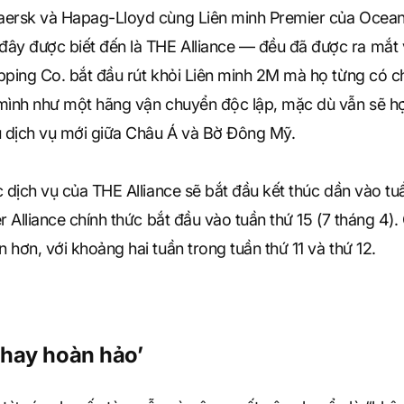
aersk và Hapag-Lloyd cùng Liên minh Premier của Ocea
y được biết đến là THE Alliance — đều đã được ra mắt 
pping Co. bắt đầu rút khỏi Liên minh 2M mà họ từng có ch
mình như một hãng vận chuyển độc lập, mặc dù vẫn sẽ hợ
u dịch vụ mới giữa Châu Á và Bờ Đông Mỹ.
 dịch vụ của THE Alliance sẽ bắt đầu kết thúc dần vào tuần
r Alliance chính thức bắt đầu vào tuần thứ 15 (7 tháng 4).
hơn, với khoảng hai tuần trong tuần thứ 11 và thứ 12.
 hay hoàn hảo’