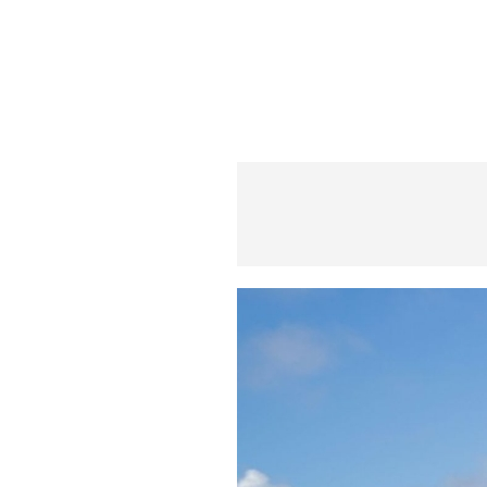
S
q
u
a
r