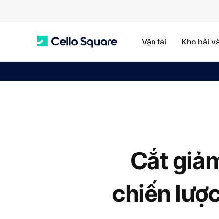
Vận tải
Kho bãi v
C
e
l
Cắt giả
l
chiến lượ
o