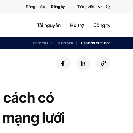
Đăng nhập
Đăng ký
Tiếng Việt
검
색
Tài nguyên
Hỗ trợ
Công ty
Trang chủ
Tài nguyên
Cập nhật thị trường
f
l
c
a
i
o
c
n
p
e
k
y
b
e
U
 cách có
o
d
R
o
i
L
k
n
 mạng lưới