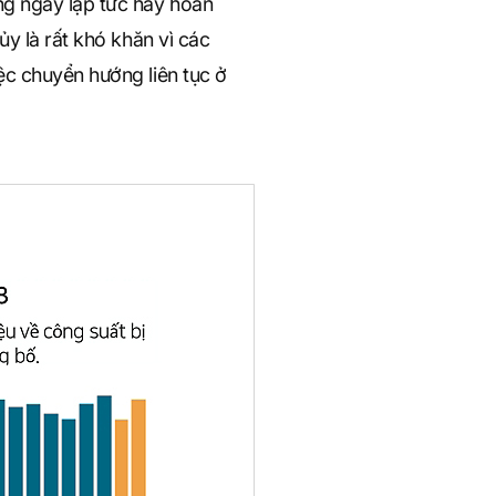
ng ngay lập tức hay hoàn
y là rất khó khăn vì các
ệc chuyển hướng liên tục ở