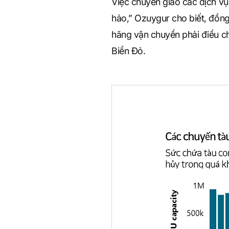
Việc chuyển giao các dịch vụ
hảo,” Ozuygur cho biết, đồng 
hãng vận chuyển phải điều ch
Biển Đỏ.