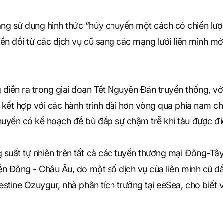
ng sử dụng hình thức “hủy chuyến một cách có chiến lược
yển đổi từ các dịch vụ cũ sang các mạng lưới liên minh mới
diễn ra trong giai đoạn Tết Nguyên Đán truyền thống, v
c kết hợp với các hành trình dài hơn vòng qua phía nam c
huyến có kế hoạch để bù đắp sự chậm trễ khi tàu được điề
suất tự nhiên trên tất cả các tuyến thương mại Đông-Tây,
iễn Đông - Châu Âu, do một số dịch vụ của liên minh cũ dầ
Destine Ozuygur, nhà phân tích trưởng tại eeSea, cho biế