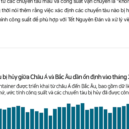
 từ các chuyến tàu mẫu và công suất vận chuyển là “khô
thời nói thêm rằng việc xác định các chuyến tàu nào bị hủ
ỉnh công suất để phù hợp với Tết Nguyên Đán và xử lý vi