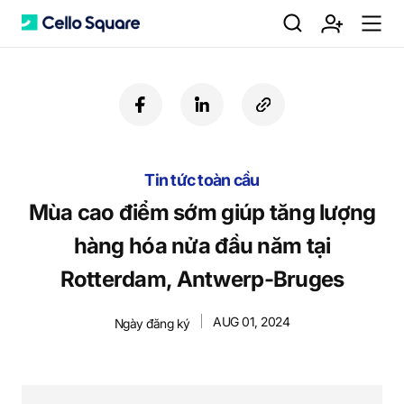
검
회
m
C
f
l
c
a
i
o
색
원
e
e
c
n
p
e
k
y
b
Tin tức toàn cầu
e
U
가
n
l
o
d
R
Mùa cao điểm sớm giúp tăng lượng
o
i
L
hàng hóa nửa đầu năm tại
k
n
입
u
l
Rotterdam, Antwerp-Bruges
AUG 01, 2024
Ngày đăng ký
o