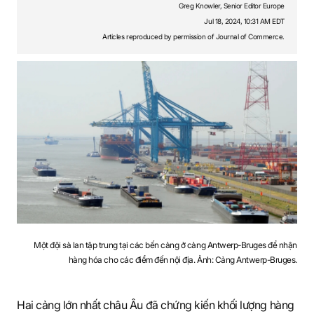
S
Greg Knowler, Senior Editor Europe
Jul 18, 2024, 10:31 AM EDT
Articles reproduced by permission of Journal of Commerce.
q
u
a
r
Một đội sà lan tập trung tại các bến cảng ở cảng Antwerp-Bruges để nhận
hàng hóa cho các điểm đến nội địa. Ảnh: Cảng Antwerp-Bruges.
e
Hai cảng lớn nhất châu Âu đã chứng kiến khối lượng hàng