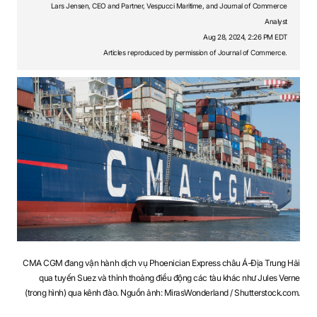
S
Lars Jensen, CEO and Partner, Vespucci Maritime, and Journal of Commerce
Analyst
Aug 28, 2024, 2:26 PM EDT
Articles reproduced by permission of Journal of Commerce.
q
u
a
r
CMA CGM đang vận hành dịch vụ Phoenician Express châu Á-Địa Trung Hải
qua tuyến Suez và thỉnh thoảng điều động các tàu khác như Jules Verne
e
(trong hình) qua kênh đào. Nguồn ảnh: MirasWonderland / Shutterstock.com.