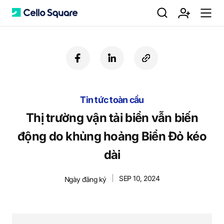
검
회
m
C
f
l
c
a
i
o
색
원
e
e
c
n
p
e
k
y
b
Tin tức toàn cầu
e
U
가
n
l
o
d
R
Thị trường vận tải biển vẫn biến
o
i
L
động do khủng hoảng Biển Đỏ kéo
k
n
입
u
l
dài
SEP 10, 2024
Ngày đăng ký
o