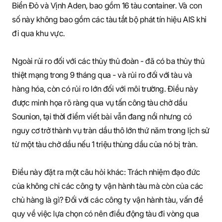
Biển Đỏ và Vịnh Aden, bao gồm 16 tàu container. Và con
số này không bao gồm các tàu tắt bộ phát tín hiệu AIS khi
đi qua khu vực.
Ngoài rủi ro đối với các thủy thủ đoàn - đã có ba thủy thủ
thiệt mạng trong 9 tháng qua - và rủi ro đối với tàu và
hàng hóa, còn có rủi ro lớn đối với môi trường. Điều này
được minh họa rõ ràng qua vụ tấn công tàu chở dầu
Sounion, tại thời điểm viết bài vẫn đang nổi nhưng có
nguy cơ trở thành vụ tràn dầu thô lớn thứ năm trong lịch sử
từ một tàu chở dầu nếu 1 triệu thùng dầu của nó bị tràn.
Điều này đặt ra một câu hỏi khác: Trách nhiệm đạo đức
của không chỉ các công ty vận hành tàu mà còn của các
chủ hàng là gì? Đối với các công ty vận hành tàu, vấn đề
quy về việc lựa chọn có nên điều động tàu đi vòng qua