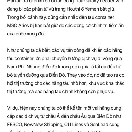
Hai tàu đã bị chìm do bị tấn công. Tàu Galaxy Leader vẫn
đang bị các phần tử vũ trang Houthi ở Yemen bắt giữ.
Trong bối cảnh này, cũng cần nhắc đến tàu container
MSC Aries bị Iran bắt giữ do các động cơ chính trị tiềm ẩn
của cuộc xung đột.
Như chúng ta đã biết, các vụ tấn công đã khiến các hãng
tàu container lớn phải chuyển hướng dịch vụ đi vòng qua
Nam Phi. Nhưng điều đó không có nghĩa là tất cả đều từ
bỏ tuyến đường qua Biển Đỏ. Thay vào đó, nó đã tạo ra cơ
hội thị trường cho các hãng tàu nhỏ hơn, khu vực khai thác
thị trường mà các hãng tàu chính không còn phục vụ.
Ví dụ, hiện nay chúng ta có thể kể tên một vài hãng cung
cấp các dịch vụ từ châu Á đến châu Âu qua Biển Đỏ như
FESCO, NewNew Shipping, CU Lines và SeaLead cung