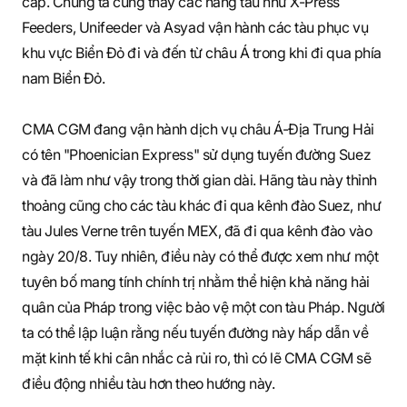
cấp. Chúng ta cũng thấy các hãng tàu như X-Press
Feeders, Unifeeder và Asyad vận hành các tàu phục vụ
khu vực Biển Đỏ đi và đến từ châu Á trong khi đi qua phía
nam Biển Đỏ.
CMA CGM đang vận hành dịch vụ châu Á-Địa Trung Hải
có tên "Phoenician Express" sử dụng tuyến đường Suez
và đã làm như vậy trong thời gian dài. Hãng tàu này thỉnh
thoảng cũng cho các tàu khác đi qua kênh đào Suez, như
tàu Jules Verne trên tuyến MEX, đã đi qua kênh đào vào
ngày 20/8. Tuy nhiên, điều này có thể được xem như một
tuyên bố mang tính chính trị nhằm thể hiện khả năng hải
quân của Pháp trong việc bảo vệ một con tàu Pháp. Người
ta có thể lập luận rằng nếu tuyến đường này hấp dẫn về
mặt kinh tế khi cân nhắc cả rủi ro, thì có lẽ CMA CGM sẽ
điều động nhiều tàu hơn theo hướng này.