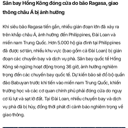
S
Sân bay Hồng Kông đóng cửa do bão Ragasa, giao
thông châu Á bị ảnh hưởng
q
Khi siêu bão Ragasa tiến gần, nhiều gián đoạn lớn đã xảy ra
trên khắp châu Á, ảnh hưởng đến Philippines, Đài Loan và
miền nam Trung Quốc. Hơn 5.000 hộ gia đình tại Philippines
u
đã được sơ tán, nhiều khu vực (bao gồm cả Đài Loan) bị gián
đoạn các chuyến bay và dịch vụ phà. Sân bay quốc tế Hồng
Kông sẽ ngừng hoạt động trong 36 giờ, ảnh hưởng nghiêm
a
trọng đến các chuyến bay quốc tế. Dự kiến bão sẽ đổ bộ quần
đảo Babuyan trước khi tiến vào miền nam Trung Quốc, khiến
trường học và các cơ quan chính phủ phải đóng cửa do nguy
r
cơ lũ lụt và sạt lở đất. Tại Đài Loan, nhiều chuyến bay và dịch
vụ phà đã bị hủy, đồng thời phát đi cảnh báo nghiêm trọng về
giao thông.
e