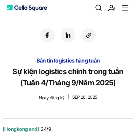
검
회
m
C
f
l
c
a
i
o
색
원
e
e
c
n
p
e
k
y
Bản tin logistics hàng tuần
b
e
U
가
n
l
o
d
R
Sự kiện logistics chính trong tuần
o
i
L
(Tuần 4/Tháng 9/Năm 2025)
k
n
입
u
l
SEP 26, 2025
Ngày đăng ký
o
[Hongkong and]
24/9