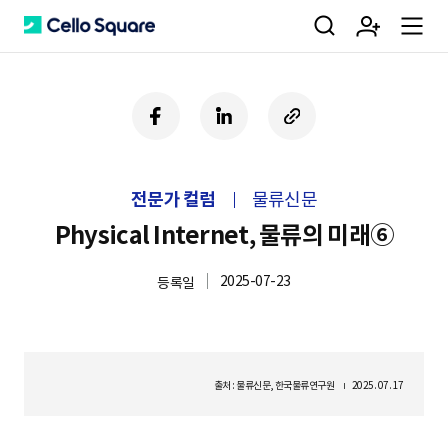
검
회
m
C
페
링
U
이
크
R
색
원
e
e
스
드
L
북
인
복
전문가 컬럼
물류신문
사
가
n
l
하
Physical Internet, 물류의 미래⑥
기
2025-07-23
등록일
입
u
l
o
출처 : 물류신문, 한국물류연구원
2025. 07. 17