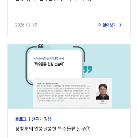
2026-07-29
더 알아보기
블로그
전문가 컬럼
장창훈의 알쏭달쏭한 특수물류 실무⑫