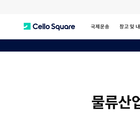
국제운송
창고 및 
C
e
l
물류산업
l
o