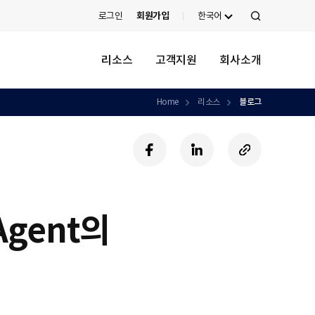
로그인
회원가입
한국어
검
색
리소스
고객지원
회사소개
Home
리소스
블로그
페
링
U
이
크
R
스
드
L
북
인
복
사
gent의
하
기