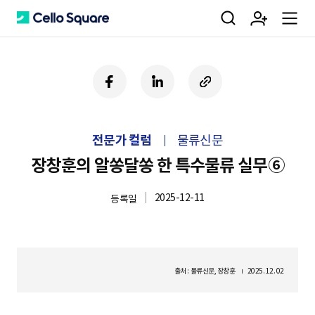
검
회
m
C
페
링
U
이
크
R
색
원
e
e
스
드
L
북
인
복
전문가 컬럼
물류신문
사
가
n
l
하
장창훈의 알쏭달쏭 한 특수물류 실무⑥
기
2025-12-11
등록일
입
u
l
o
출처 : 물류신문, 장창훈
2025. 12. 02