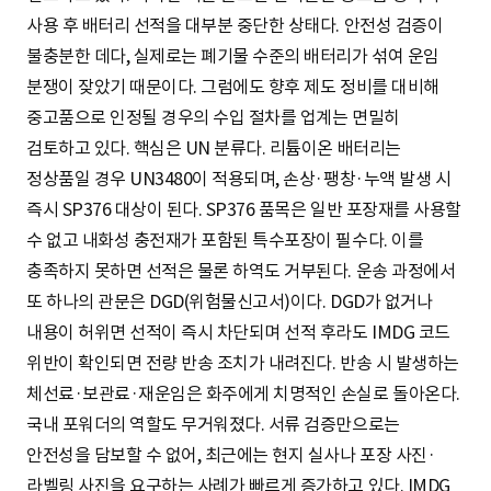
사용 후 배터리 선적을 대부분 중단한 상태다. 안전성 검증이
불충분한 데다, 실제로는 폐기물 수준의 배터리가 섞여 운임
분쟁이 잦았기 때문이다. 그럼에도 향후 제도 정비를 대비해
중고품으로 인정될 경우의 수입 절차를 업계는 면밀히
검토하고 있다. 핵심은 UN 분류다. 리튬이온 배터리는
정상품일 경우 UN3480이 적용되며, 손상·팽창·누액 발생 시
즉시 SP376 대상이 된다. SP376 품목은 일반 포장재를 사용할
수 없고 내화성 충전재가 포함된 특수포장이 필수다. 이를
충족하지 못하면 선적은 물론 하역도 거부된다. 운송 과정에서
또 하나의 관문은 DGD(위험물신고서)이다. DGD가 없거나
내용이 허위면 선적이 즉시 차단되며 선적 후라도 IMDG 코드
위반이 확인되면 전량 반송 조치가 내려진다. 반송 시 발생하는
체선료·보관료·재운임은 화주에게 치명적인 손실로 돌아온다.
국내 포워더의 역할도 무거워졌다. 서류 검증만으로는
안전성을 담보할 수 없어, 최근에는 현지 실사나 포장 사진·
라벨링 사진을 요구하는 사례가 빠르게 증가하고 있다. IMDG