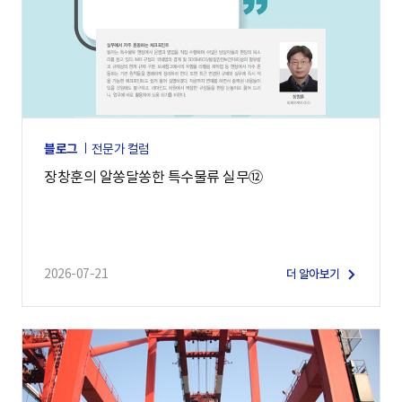
블로그
전문가 컬럼
장창훈의 알쏭달쏭한 특수물류 실무⑫
2026-07-21
더 알아보기