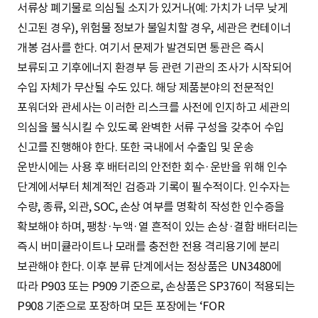
서류상 폐기물로 의심될 소지가 있거나(예: 가치가 너무 낮게
신고된 경우), 위험물 정보가 불일치할 경우, 세관은 컨테이너
개봉 검사를 한다. 여기서 문제가 발견되면 통관은 즉시
보류되고 기후에너지 환경부 등 관련 기관의 조사가 시작되어
수입 자체가 무산될 수도 있다. 해당 제품분야의 전문적인
포워더와 관세사는 이러한 리스크를 사전에 인지하고 세관의
의심을 불식시킬 수 있도록 완벽한 서류 구성을 갖추어 수입
신고를 진행해야 한다. 또한 국내에서 수출입 및 운송
운반시에는 사용 후 배터리의 안전한 회수·운반을 위해 인수
단계에서부터 체계적인 검증과 기록이 필수적이다. 인수자는
수량, 종류, 외관, SOC, 손상 여부를 명확히 작성한 인수증을
확보해야 하며, 팽창·누액·열 흔적이 있는 손상·결함 배터리는
즉시 버미큘라이트나 모래를 충전한 전용 격리용기에 분리
보관해야 한다. 이후 분류 단계에서는 정상품은 UN3480에
따라 P903 또는 P909 기준으로, 손상품은 SP376이 적용되는
P908 기준으로 포장하며 모든 포장에는 ‘FOR