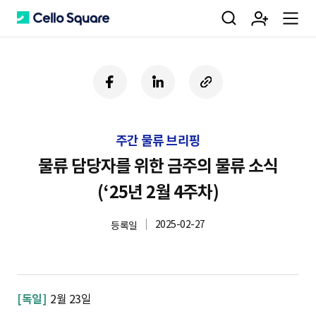
검
회
m
C
페
링
U
이
크
R
색
원
e
e
스
드
L
북
인
복
주간 물류 브리핑
사
가
n
l
하
물류 담당자를 위한 금주의 물류 소식
기
(‘25년 2월 4주차)
입
u
l
2025-02-27
등록일
o
[독일]
2월 23일